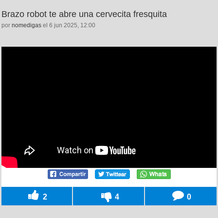
Brazo robot te abre una cervecita fresquita
por
nomedigas
el 6 jun 2025, 12:00
2
4
0