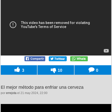
3
10
0
El mejor método para enfriar una cerveza
por
errejota
el 21 may 2024, 22:00