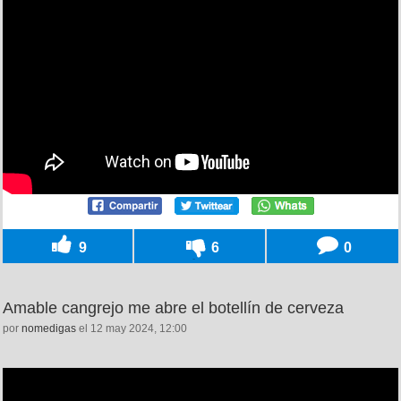
9
6
0
Amable cangrejo me abre el botellín de cerveza
por
nomedigas
el 12 may 2024, 12:00