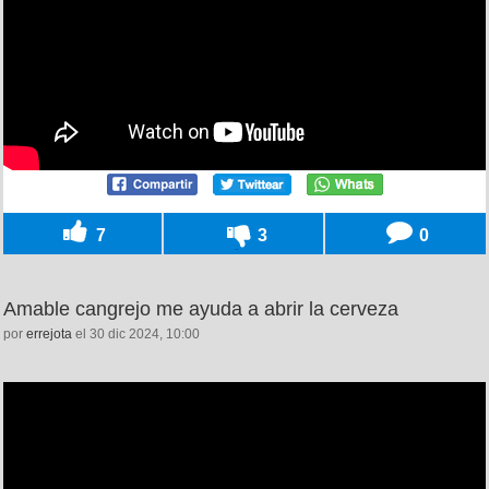
7
3
0
Amable cangrejo me ayuda a abrir la cerveza
por
errejota
el 30 dic 2024, 10:00