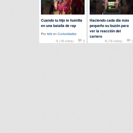
Cuando tu hijo te humilla
Haciendo cada día más
en una batalla de rap
pequeño su buzón para
ver la reacción del
Por
tete
en
Curiosidades
cartero
-6 (18 votos)
0
-8 (16 votos)
Por
nomedigas
en
Curiosidades