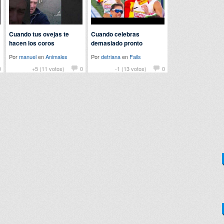
Cuando tus ovejas te
Cuando celebras
hacen los coros
demasiado pronto
Por
manuel
en
Animales
Por
detriana
en
Fails
0
+5 (11 votos)
0
-1 (13 votos)
0