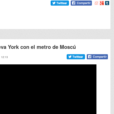
Compartir
Compart
Comp
en
en
en
meneame
Google
tumb
va York con el metro de Moscú
, 12:13