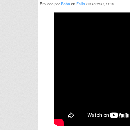
Enviado por
Baba
en
Fails
el 3 abr 2025, 11:18