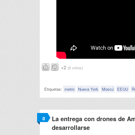
+2
(6 votos)
Etiquetas:
metro
Nueva York
Moscú
EEUU
R
La entrega con drones de Am
0
desarrollarse