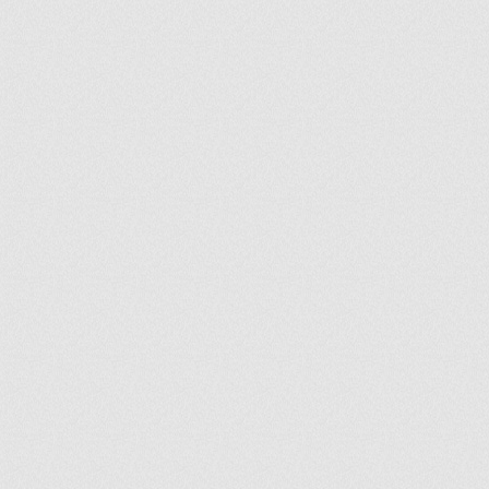
ir
artir
+
lr