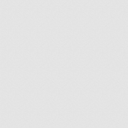
ir
artir
+
lr