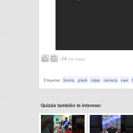
-14
(16 votos)
Etiquetas:
broma
prank
cajas
cerveza
caer
Quizás también te interese: