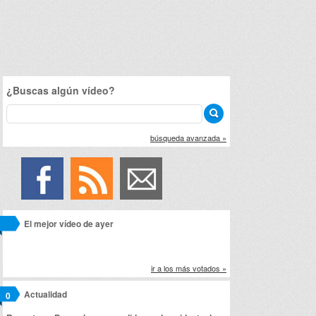
¿Buscas algún vídeo?
búsqueda avanzada »
El mejor vídeo de ayer
ir a los más votados »
Actualidad
0