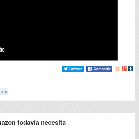
Compartir
Compart
Comp
en
en
en
meneame
Google
tumb
usia
azon todavía necesita