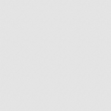
ir
artir
+
lr