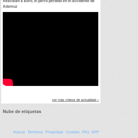
Rescatan a Boro, el perro perdido en el accidente de
Adamuz
ver más vídeos de actualidad »
Nube de etiquetas
Acerca
Términos
Privacidad
Cookies
FAQ
APP