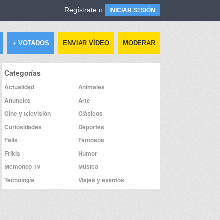
Regístrate
o
INICIAR SESIÓN
+ VOTADOS
ENVIAR VÍDEO
MODERAR
Categorías
Actualidad
Animales
Anuncios
Arte
Cine y televisión
Clásicos
Curiosidades
Deportes
Fails
Famosos
Frikis
Humor
Memondo TV
Música
Tecnología
Viajes y eventos