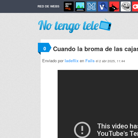
RED DE WEBS
Cuando la broma de las caja
0
Enviado por
ladeflix
en
Fails
el 2 abr 2025, 11:44