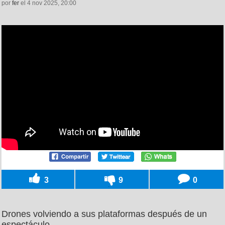
por
fer
el 4 nov 2025, 20:00
3
9
0
Drones volviendo a sus plataformas después de un
espectáculo