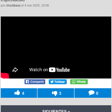
por
chuckbass
el 4 nov 2025, 16:00
4
3
0
SIGUIENTES »