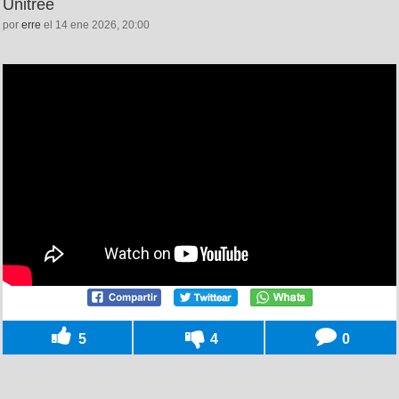
Unitree
por
erre
el 14 ene 2026, 20:00
5
4
0