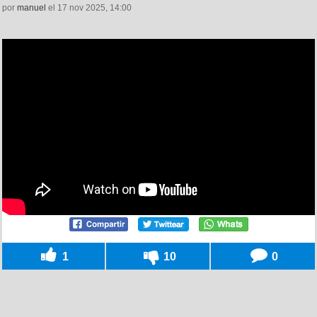
por
manuel
el 17 nov 2025, 14:00
1
10
0