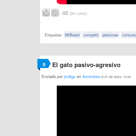
-92
(94 votos)
Etiquetas:
MrBeast
competir
personas
concur
El gato pasivo-agresivo
0
Enviado por
jm8gp
en
Animales
el 27 dic 2024, 13:00