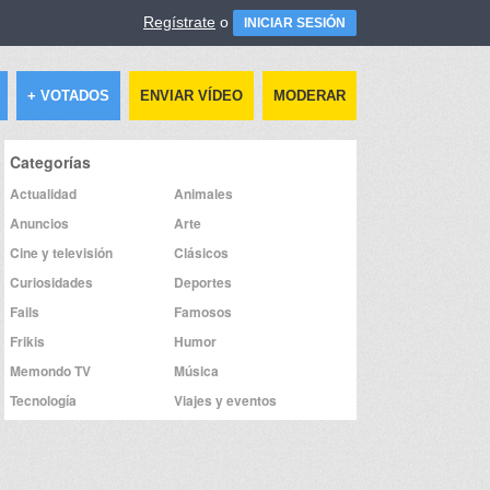
Regístrate
o
INICIAR SESIÓN
+ VOTADOS
ENVIAR VÍDEO
MODERAR
Categorías
Actualidad
Animales
Anuncios
Arte
Cine y televisión
Clásicos
Curiosidades
Deportes
Fails
Famosos
Frikis
Humor
Memondo TV
Música
Tecnología
Viajes y eventos