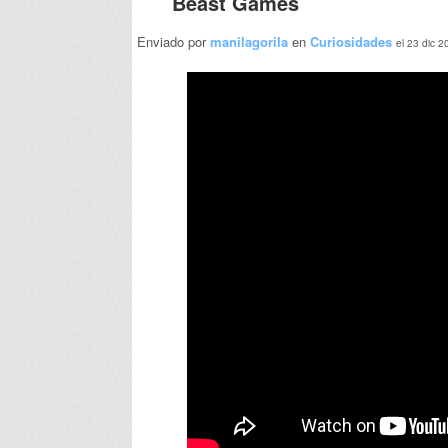
Beast Games
Enviado por
manilagorila
en
Curiosidades
el 23 dic 2