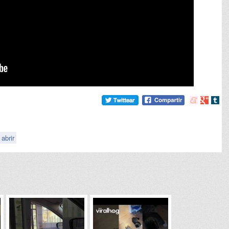
Compartir
Compart
Comp
en
en
en
meneame
Google
tumb
abrir