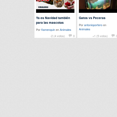
Ya es Navidad también
Gatos vs Peceras
para las mascotas
Por
antonioportero
en
Animales
Por
flamenquin
en
Animales
-2 (4 votos)
0
+1 (5 votos)