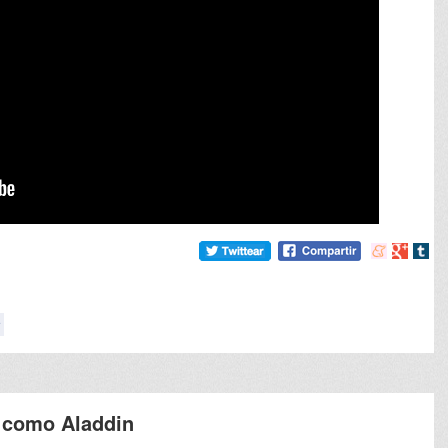
Compartir
Compart
Comp
en
en
en
meneame
Google
tumb
 como Aladdin