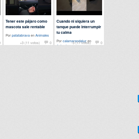
Tener este pájaro como
Cuando ni siquiera un
mascota sale rentable
tanque puede interrumpir
tu calma
Por
patatabrava
en
Animales
Por
calamarandaluz
en
0
+3 (11 votos)
0
-3 (17 votos)
0
Animales