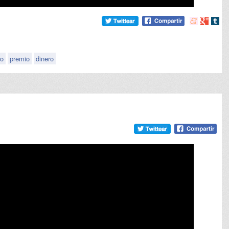
Compartir
Compart
Comp
en
en
en
meneame
Google
tumb
so
premio
dinero