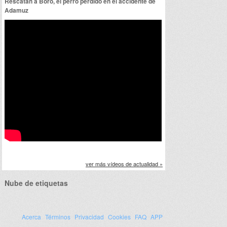
Rescatan a Boro, el perro perdido en el accidente de
Adamuz
ver más vídeos de actualidad »
Nube de etiquetas
Acerca
Términos
Privacidad
Cookies
FAQ
APP