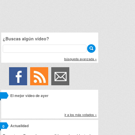
¿Buscas algún vídeo?
búsqueda avanzada »
El mejor vídeo de ayer
ir a los más votados »
Actualidad
0