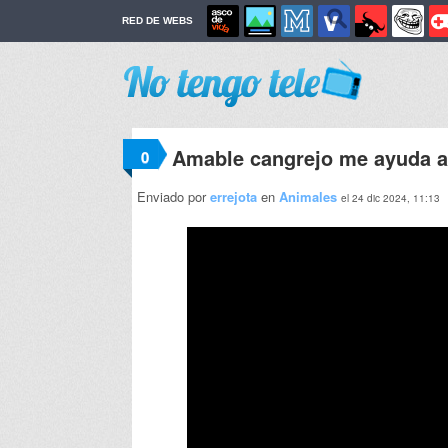
RED DE WEBS
Amable cangrejo me ayuda a 
0
Enviado por
errejota
en
Animales
el 24 dic 2024, 11:13