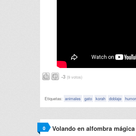
-3
(9 votos)
Etiquetas:
animales
gato
korah
doblaje
humor
Volando en alfombra mágica
0