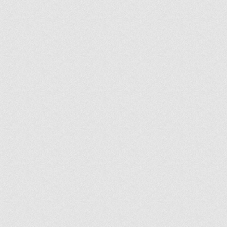
ir
artir
+
lr