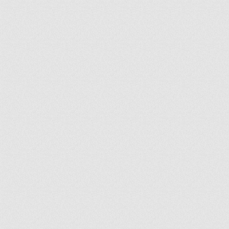
ir
artir
+
lr