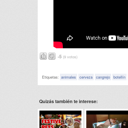
-5
(9 votos)
Etiquetas:
animales
cerveza
cangrejo
botellín
Quizás también te interese: