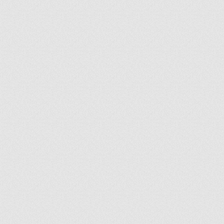
ir
artir
+
lr