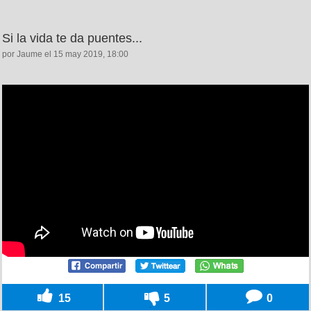
Si la vida te da puentes...
por Jaume el 15 may 2019, 18:00
15
5
0