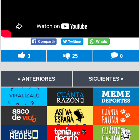
3
25
0
« ANTERIORES
SIGUIENTES »