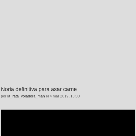
Noria definitiva para asar carne
por
la_rata_voladora_man
el 4 mar 2019, 13:00