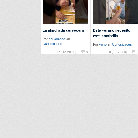
La almohada cervecera
Este verano necesito
esta sombrilla
Por
chuckbass
en
Curiosidades
Por
yuno
en
Curiosidades
-13 (13 votos)
0
-5 (11 votos)