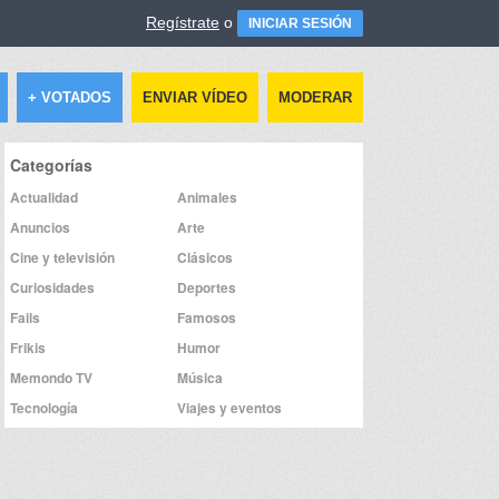
Regístrate
o
INICIAR SESIÓN
+ VOTADOS
ENVIAR VÍDEO
MODERAR
Categorías
Actualidad
Animales
Anuncios
Arte
Cine y televisión
Clásicos
Curiosidades
Deportes
Fails
Famosos
Frikis
Humor
Memondo TV
Música
Tecnología
Viajes y eventos