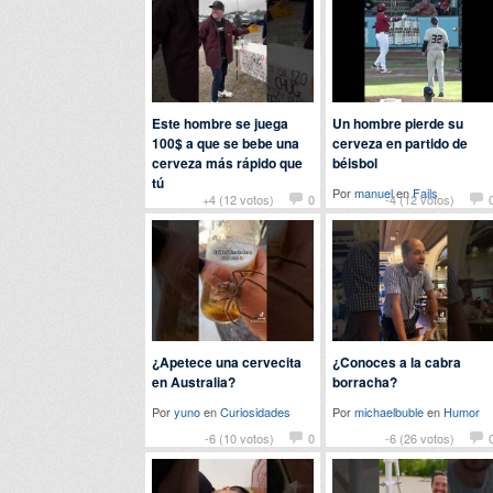
Este hombre se juega
Un hombre pierde su
100$ a que se bebe una
cerveza en partido de
cerveza más rápido que
béisbol
tú
Por
manuel
en
Fails
+4 (12 votos)
0
-4 (12 votos)
Por
rere
en
Curiosidades
¿Apetece una cervecita
¿Conoces a la cabra
en Australia?
borracha?
Por
yuno
en
Curiosidades
Por
michaelbuble
en
Humor
-6 (10 votos)
0
-6 (26 votos)