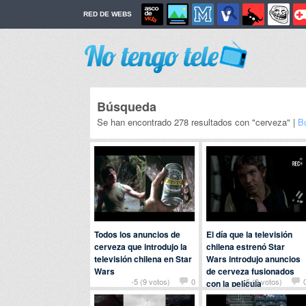
RED DE WEBS
Búsqueda
Se han encontrado 278 resultados con "cerveza" |
B
Todos los anuncios de
El día que la televisión
cerveza que introdujo la
chilena estrenó Star
televisión chilena en Star
Wars introdujo anuncios
Wars
de cerveza fusionados
-5 (9 votos)
0
-5 (9 votos)
con la película
Por
javisecasa
en
Anuncios
Por
dodoazul
en
Anuncios