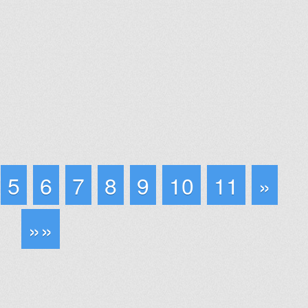
5
6
7
8
9
10
11
»
»»