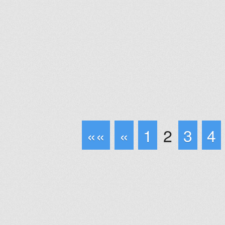
««
«
1
2
3
4