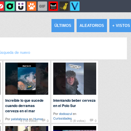
ÚLTIMOS
ALEATORIOS
+ VISTOS
úsqueda de nuevo
Increíble lo que sucede
Intentando beber cerveza
cuando derramas
en el Polo Sur
cerveza en el mar
Por
dodoazul
en
Curiosidades
Por
patatabrava
en
Humor
0
-8 (16 votos)
0
0 (8 votos)
0