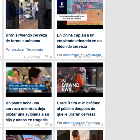
Dron sirviendo cerveza
En China captan a un
de forma autónoma
empleado orinando en un
bidón de cerveza
Por
alexia
en
Tecnología
Por
nomedigas
en
Actualidad
0
-4 (6 votos)
0
-9 (9 votos)
0
Un padre bebe una
Cardi B tira el micrófono
cerveza mientras deja
al público después de
pilotar una avioneta a su
que le tiraran cerveza
hijo y acaba en tragedia
Por
chuckbass
en
Famosos
0
-11 (19 votos)
0
-6 (16 votos)
0
Por
erre
en
Actualidad