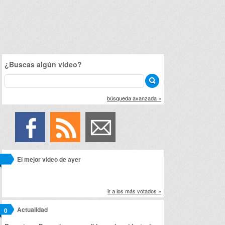
¿Buscas algún vídeo?
búsqueda avanzada »
El mejor vídeo de ayer
ir a los más votados »
Actualidad
0