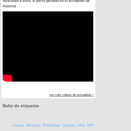
Rescatan a Boro, el perro perdido en el accidente de
Adamuz
ver más vídeos de actualidad »
Nube de etiquetas
Acerca
Términos
Privacidad
Cookies
FAQ
APP