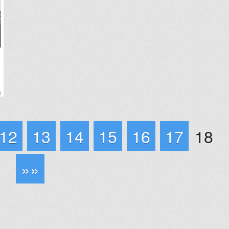
3
12
13
14
15
16
17
18
»»