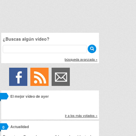
¿Buscas algún vídeo?
búsqueda avanzada »
El mejor vídeo de ayer
ir a los más votados »
Actualidad
0