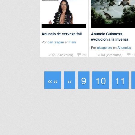
Anuncio de cerveza fail
Anuncio Guinness,
evolución a la inversa
Por
carl_sagan
en
Fails
Por
alexgonzo
en
Anuncios
+168 (342 votos)
30
+203 (225 votos)
1
««
«
9
10
11