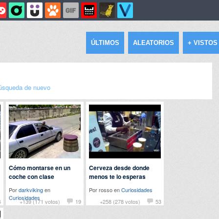
ÚLTIMOS
ALEATORIOS
+ VISTOS
úsqueda de nuevo
Cómo montarse en un
Cerveza desde donde
coche con clase
menos te lo esperas
Por
darkviking
en
Por rosso en
Curiosidades
Curiosidades
4
+139 (171 votos)
19
+258 (278 votos)
53