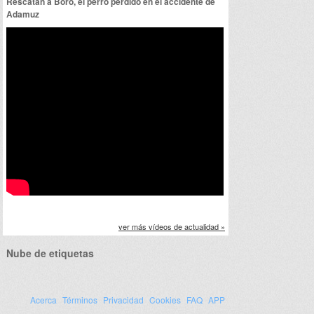
Rescatan a Boro, el perro perdido en el accidente de
Adamuz
ver más vídeos de actualidad »
Nube de etiquetas
Acerca
Términos
Privacidad
Cookies
FAQ
APP