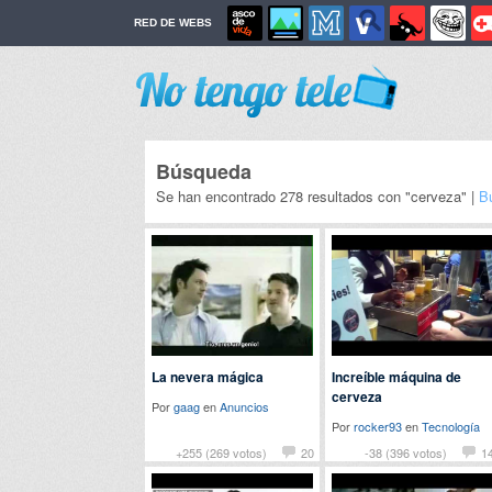
RED DE WEBS
Búsqueda
Se han encontrado 278 resultados con "cerveza" |
B
La nevera mágica
Increíble máquina de
cerveza
Por
gaag
en
Anuncios
Por
rocker93
en
Tecnología
+255 (269 votos)
20
-38 (396 votos)
1