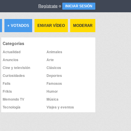
Regístrate
o
INICIAR SESIÓN
+ VOTADOS
ENVIAR VÍDEO
MODERAR
Categorías
Actualidad
Animales
Anuncios
Arte
Cine y televisión
Clásicos
Curiosidades
Deportes
Fails
Famosos
Frikis
Humor
Memondo TV
Música
Tecnología
Viajes y eventos