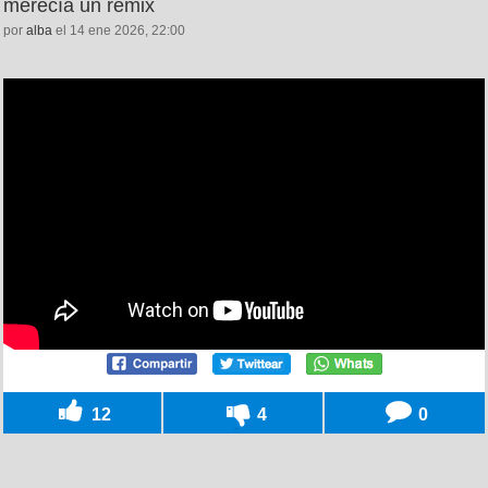
merecía un remix
por
alba
el 14 ene 2026, 22:00
12
4
0