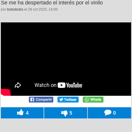
Se me ha despertado el interés por el vinilo
por
bobobobs
el 28 oct 2025, 14:00
4
5
0