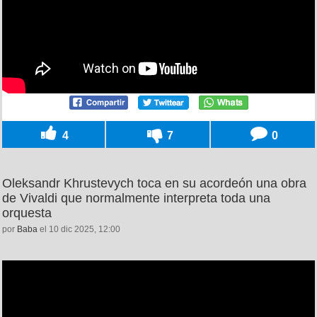
4
7
0
Oleksandr Khrustevych toca en su acordeón una obra
de Vivaldi que normalmente interpreta toda una
orquesta
por
Baba
el 10 dic 2025, 12:00