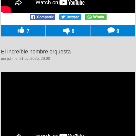
7
6
0
El increíble hombre orquesta
por
john
el 21 oct 2025, 20:00