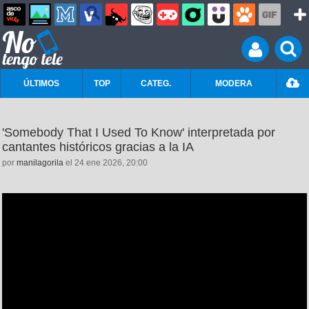
ÚLTIMOS
TOP
CATEG.
MODERA
'Somebody That I Used To Know' interpretada por
cantantes históricos gracias a la IA
por
manilagorila
el 24 ene 2026, 20:00