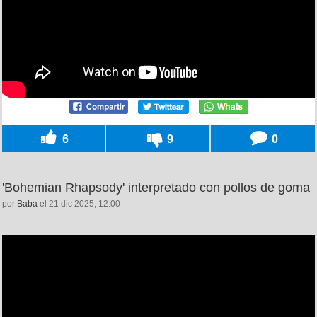
6
9
0
'Bohemian Rhapsody' interpretado con pollos de goma
por
Baba
el 21 dic 2025, 12:00