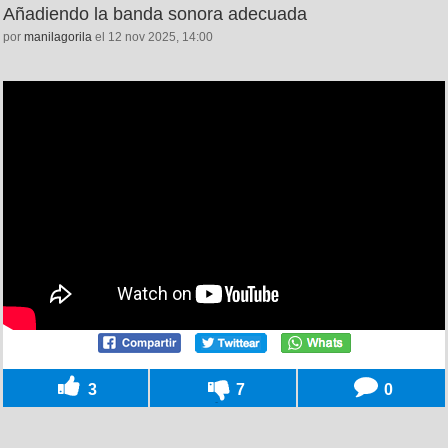
Añadiendo la banda sonora adecuada
por
manilagorila
el 12 nov 2025, 14:00
3
7
0