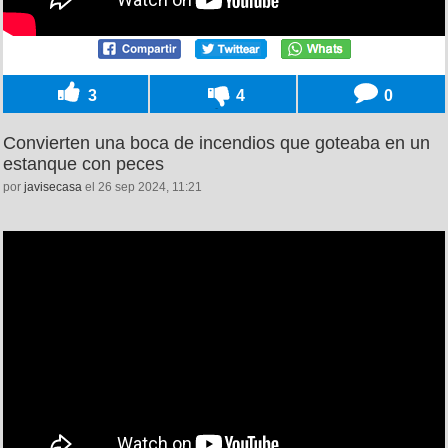
3
4
0
Convierten una boca de incendios que goteaba en un
estanque con peces
por
javisecasa
el 26 sep 2024, 11:21