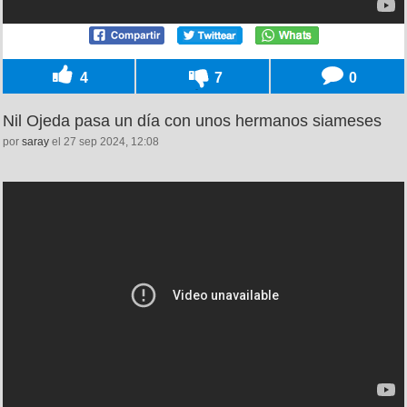
4
7
0
Nil Ojeda pasa un día con unos hermanos siameses
por
saray
el 27 sep 2024, 12:08