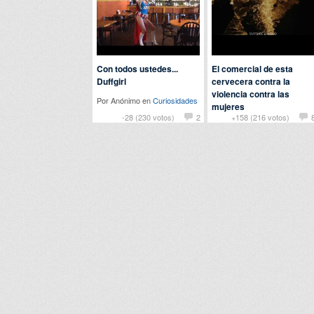
Con todos ustedes...
El comercial de esta
Duffgirl
cervecera contra la
violencia contra las
Por Anónimo en
Curiosidades
mujeres
-28 (230 votos)
2
+158 (216 votos)
Por
bananodss
en
Actualidad