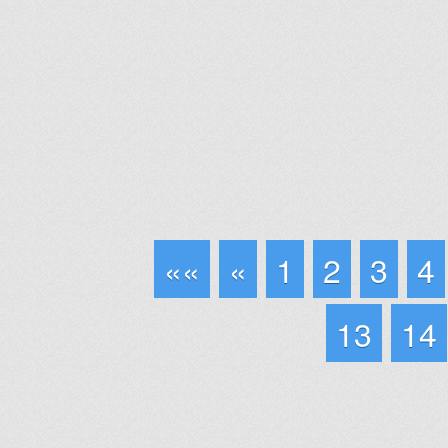
««
«
1
2
3
4
13
14