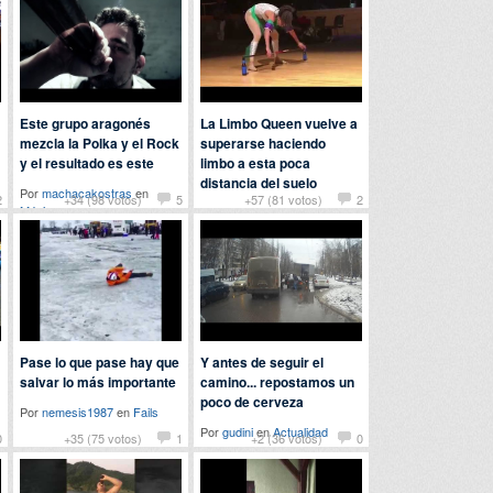
Este grupo aragonés
La Limbo Queen vuelve a
mezcla la Polka y el Rock
superarse haciendo
y el resultado es este
limbo a esta poca
distancia del suelo
Por
machacakostras
en
2
+34 (98 votos)
5
+57 (81 votos)
2
Música
Por Juno en
Curiosidades
Pase lo que pase hay que
Y antes de seguir el
salvar lo más importante
camino... repostamos un
poco de cerveza
Por
nemesis1987
en
Fails
Por
gudini
en
Actualidad
0
+35 (75 votos)
1
+2 (36 votos)
0