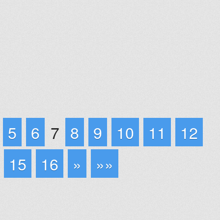
5
6
7
8
9
10
11
12
15
16
»
»»