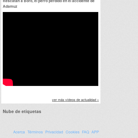
Rescatan a Boro, el perro perdido en el accidente de
Adamuz
ver más vídeos de actualidad »
Nube de etiquetas
Acerca
Términos
Privacidad
Cookies
FAQ
APP