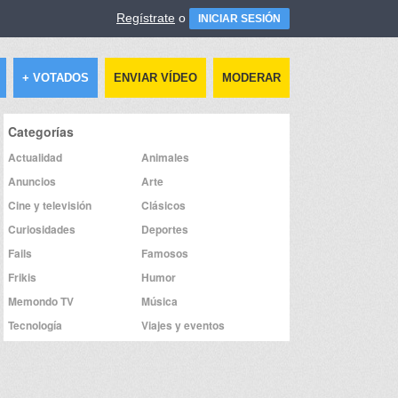
Regístrate
o
INICIAR SESIÓN
+ VOTADOS
ENVIAR VÍDEO
MODERAR
Categorías
Actualidad
Animales
Anuncios
Arte
Cine y televisión
Clásicos
Curiosidades
Deportes
Fails
Famosos
Frikis
Humor
Memondo TV
Música
Tecnología
Viajes y eventos