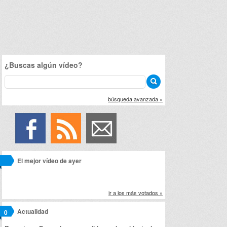
¿Buscas algún vídeo?
búsqueda avanzada »
El mejor vídeo de ayer
ir a los más votados »
Actualidad
0