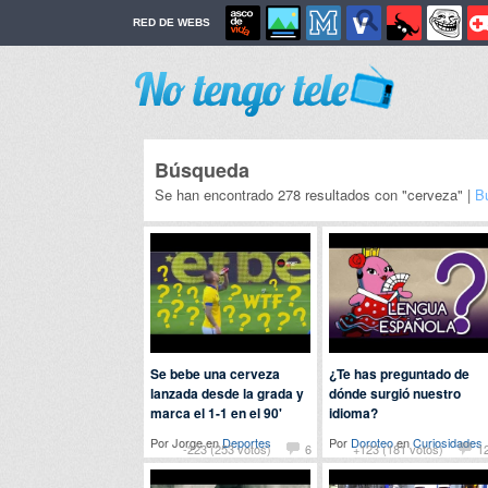
RED DE WEBS
Búsqueda
Se han encontrado 278 resultados con "cerveza" |
B
Se bebe una cerveza
¿Te has preguntado de
lanzada desde la grada y
dónde surgió nuestro
marca el 1-1 en el 90'
idioma?
Por Jorge en
Deportes
Por
Doroteo
en
Curiosidades
-223 (253 votos)
6
+123 (181 votos)
1