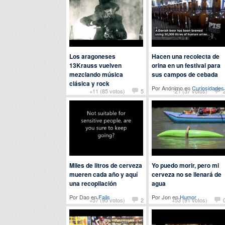
Los aragoneses
Hacen una recolecta de
13Krauss vuelven
orina en un festival para
mezclando música
sus campos de cebada
clásica y rock
Por Anónimo en
Curiosidades
+11 (85 votos)
5
-21 (37 votos)
Por
machacakostras
en
Música
Miles de litros de cerveza
Yo puedo morir, pero mi
mueren cada año y aquí
cerveza no se llenará de
una recopilación
agua
Por Dao en
Fails
Por Jon en
Humor
+57 (95 votos)
2
+53 (91 votos)