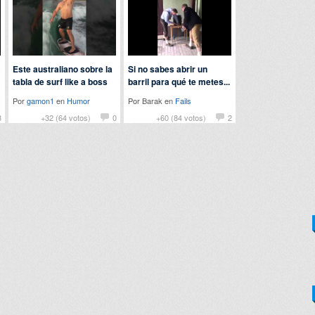
Este australiano sobre la
Si no sabes abrir un
tabla de surf like a boss
barril para qué te metes...
Por
gamon1
en
Humor
Por Barak en
Fails
8
+32 (64 votos)
0
+60 (84 votos)
2