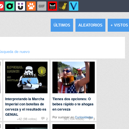
ÚLTIMOS
ALEATORIOS
+ VISTOS
úsqueda de nuevo
Interpretando la Marcha
Tienes dos opciones: O
Imperial con botellas de
bebes rápido o te ahogas
cerveza y el resultado es
en cerveza
GENIAL
Por summer en
Curiosidades
2
+42 (98 votos)
2
-56 (104 votos)
3
Por March en
Frikis