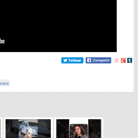
Compartir
Compart
Comp
en
en
en
meneame
Google
tumb
rveza