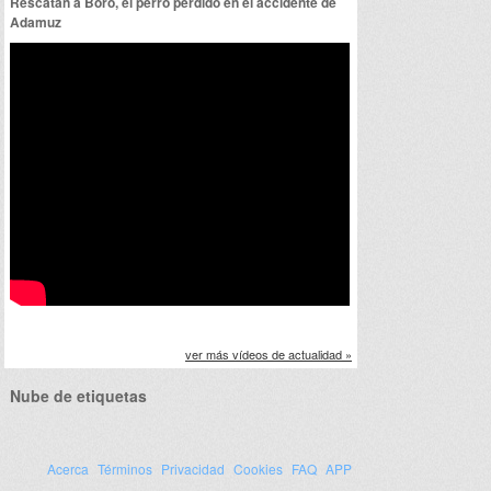
Rescatan a Boro, el perro perdido en el accidente de
Adamuz
ver más vídeos de actualidad »
Nube de etiquetas
Acerca
Términos
Privacidad
Cookies
FAQ
APP