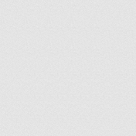
ir
artir
+
lr