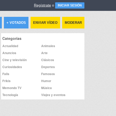
Regístrate
o
INICIAR SESIÓN
+ VOTADOS
ENVIAR VÍDEO
MODERAR
Categorías
Actualidad
Animales
Anuncios
Arte
Cine y televisión
Clásicos
Curiosidades
Deportes
Fails
Famosos
Frikis
Humor
Memondo TV
Música
Tecnología
Viajes y eventos