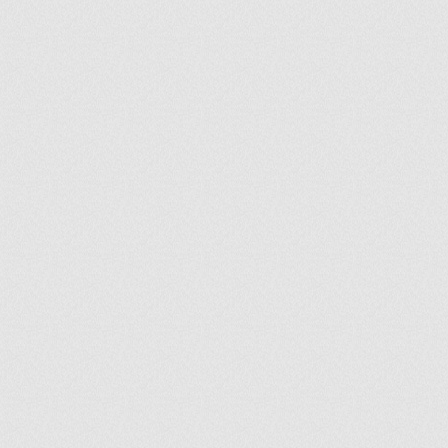
ir
artir
+
lr