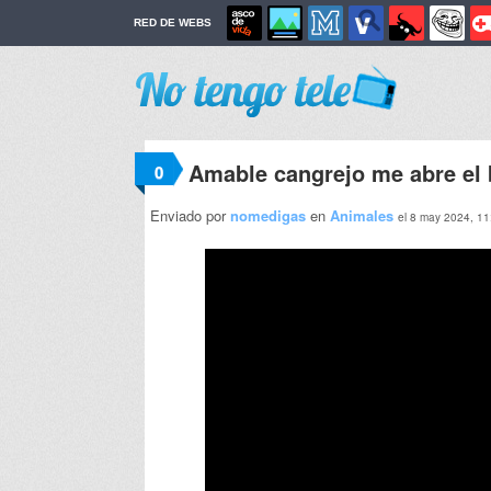
RED DE WEBS
Amable cangrejo me abre el b
0
Enviado por
nomedigas
en
Animales
el 8 may 2024, 11