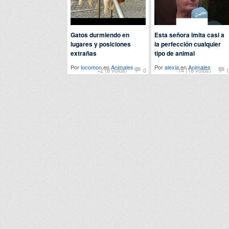
Gatos durmiendo en
Esta señora imita casi a
lugares y posiciones
la perfección cualquier
extrañas
tipo de animal
Por
locomon
en
Animales
Por
alexia
en
Animales
+2 (8 votos)
0
-14 (18 votos)