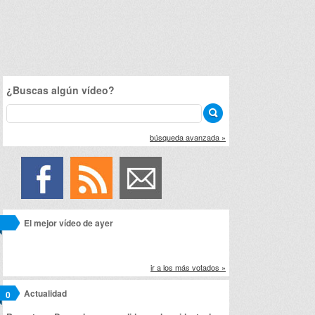
¿Buscas algún vídeo?
búsqueda avanzada »
El mejor vídeo de ayer
ir a los más votados »
Actualidad
0