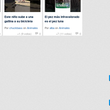
Este niño sube a una
El pez más infravalorado
gallina a su bicicleta
es el pez luna
Por
chuckbass
en
Animales
Por
alba
en
Animales
0
+1 (9 votos)
0
+7 (11 votos)
0