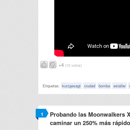
+4
(12 votos)
Etiquetas:
kurzgesagt
ciudad
bomba
estallar
Probando las Moonwalkers X,
1
caminar un 250% más rápid