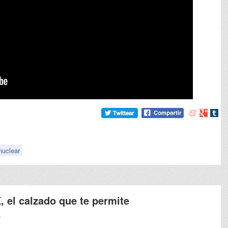
Compartir
Compart
Comp
en
en
en
meneame
Google
tumb
nuclear
 el calzado que te permite
o