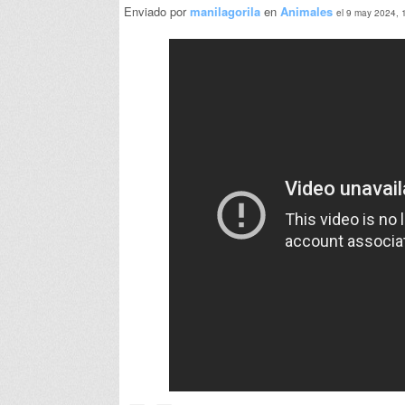
Enviado por
manilagorila
en
Animales
el 9 may 2024, 