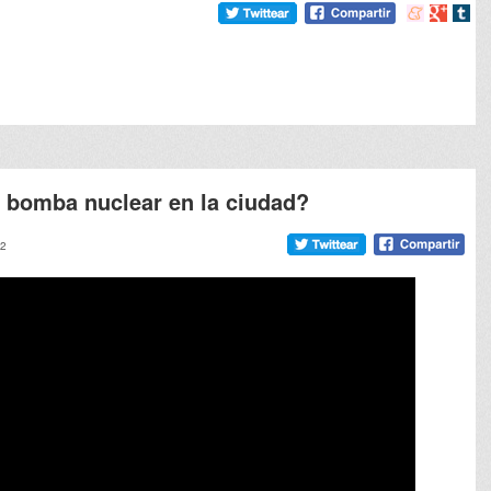
Compartir
Compart
Comp
en
en
en
meneame
Google
tumb
 bomba nuclear en la ciudad?
42