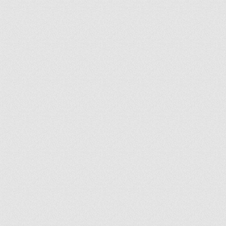
ir
artir
+
lr