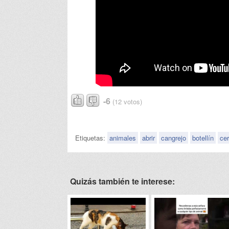
-6
(12 votos)
Etiquetas:
animales
abrir
cangrejo
botellín
ce
Quizás también te interese: