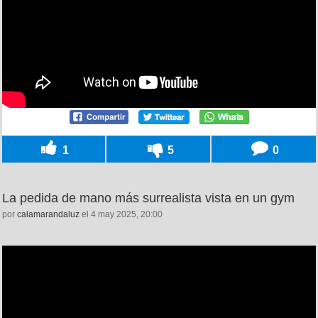
1
5
0
La pedida de mano más surrealista vista en un gym
por
calamarandaluz
el 4 may 2025, 20:00