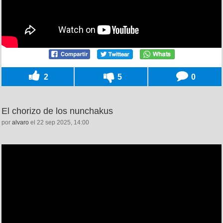
2
5
0
El chorizo de los nunchakus
por
alvaro
el 22 sep 2025, 14:00