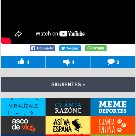
4
4
0
SIGUIENTES »