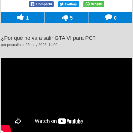
1
5
0
¿Por qué no va a salir GTA VI para PC?
por
pescaito
el 25 may 2025, 14:00