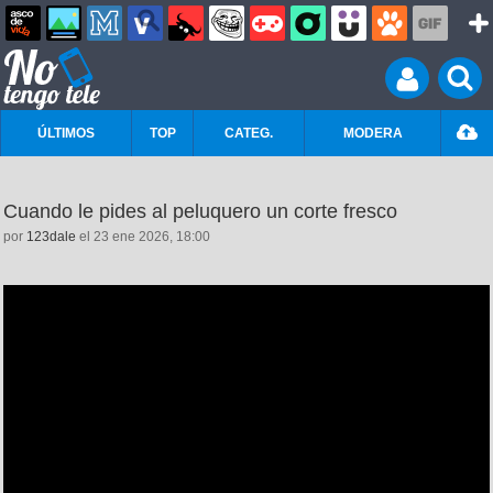
ÚLTIMOS
TOP
CATEG.
MODERA
Cuando le pides al peluquero un corte fresco
por
123dale
el 23 ene 2026, 18:00