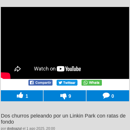
1
9
0
Dos churros peleando por un Linkin Park con ratas de
fondo
por
dodoazul
el 1 ago 2025, 20:00