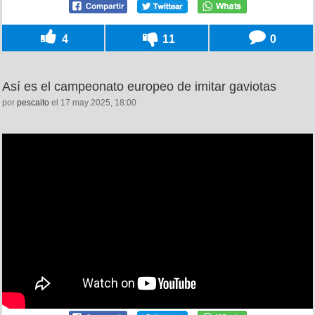
4
11
0
Así es el campeonato europeo de imitar gaviotas
por
pescaito
el 17 may 2025, 18:00