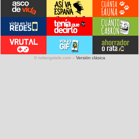
© notengotele.com –
Versión clásica