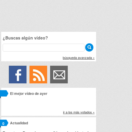
¿Buscas algún vídeo?
búsqueda avanzada »
El mejor vídeo de ayer
ir a los más votados »
Actualidad
0