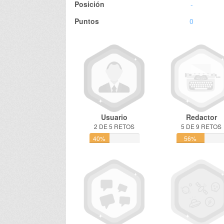
Posición
-
Puntos
0
Usuario
Redactor
2 DE 5 RETOS
5 DE 9 RETOS
40%
56%