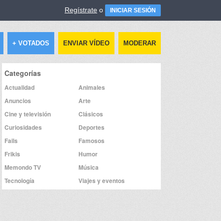
Regístrate
o
INICIAR SESIÓN
+ VOTADOS
ENVIAR VÍDEO
MODERAR
Categorías
Actualidad
Animales
Anuncios
Arte
Cine y televisión
Clásicos
Curiosidades
Deportes
Fails
Famosos
Frikis
Humor
Memondo TV
Música
Tecnología
Viajes y eventos