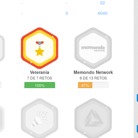
-
-
22
-
0
4040
Veteranía
Memondo Network
7 DE 7 RETOS
6 DE 13 RETOS
100%
47%