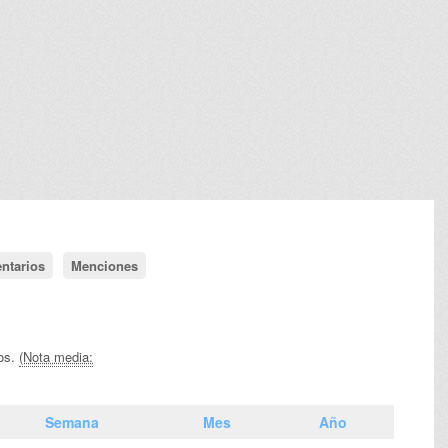
ntarios
Menciones
vos.
(Nota media:
Semana
Mes
Año