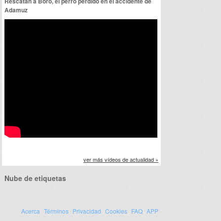
Rescatan a Boro, el perro perdido en el accidente de
Adamuz
ver más vídeos de actualidad »
Nube de etiquetas
Acerca
Términos
Privacidad
Cookies
FAQ
APP