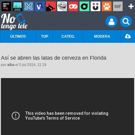
ÚLTIMOS
TOP
CATEG.
MODERA
Así se abren las latas de cerveza en Florida
por
alba
el 5 jul 2024, 11:19