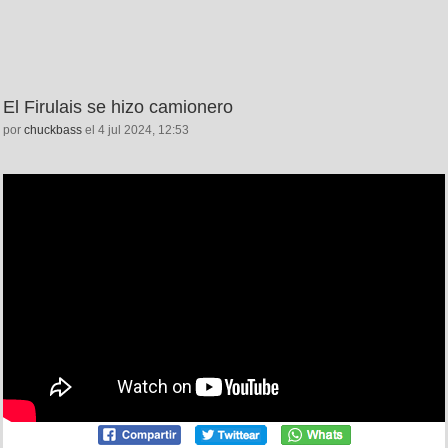
El Firulais se hizo camionero
por
chuckbass
el 4 jul 2024, 12:53