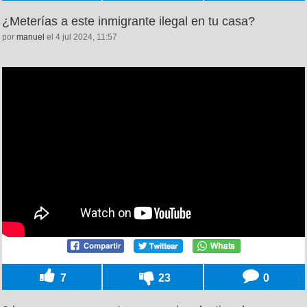
¿Meterías a este inmigrante ilegal en tu casa?
por
manuel
el 4 jul 2024, 11:57
7
23
0