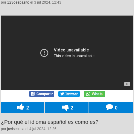
por
123despasito
el 3 jul 2024, 12:43
2
2
0
¿Por qué el idioma español es como es?
por
javisecasa
el 4 jul 2024, 12:26