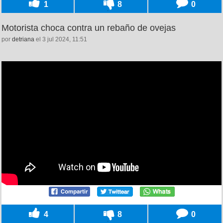
1
8
0
Motorista choca contra un rebaño de ovejas
por
detriana
el 3 jul 2024, 11:51
4
8
0