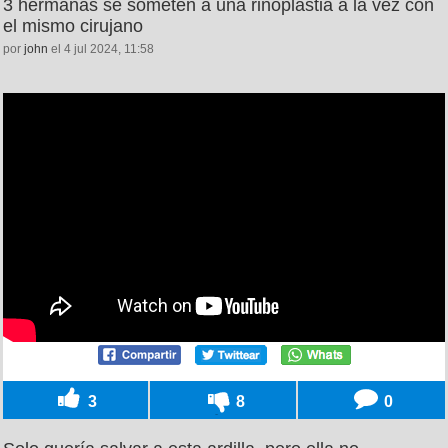
3 hermanas se someten a una rinoplastia a la vez con
el mismo cirujano
por
john
el 4 jul 2024, 11:58
3
8
0