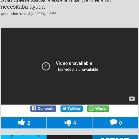
Solo quería salvar a esta ardilla, pero ella no
necesitaba ayuda
por
dodoazul
el 4 jul 2024, 12:56
2
4
0