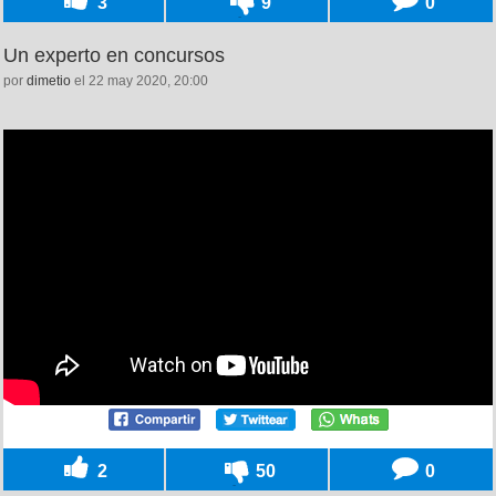
3
9
0
Un experto en concursos
por
dimetio
el 22 may 2020, 20:00
2
50
0