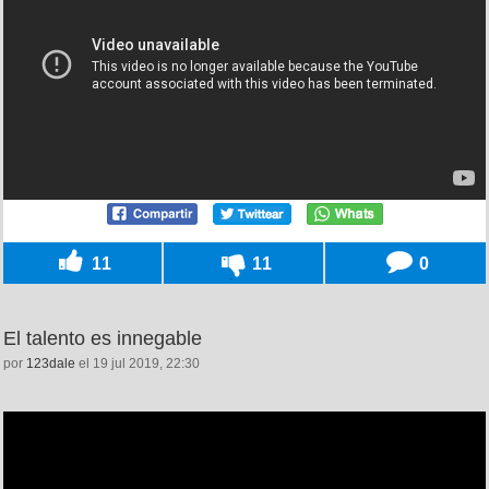
11
11
0
El talento es innegable
por
123dale
el 19 jul 2019, 22:30