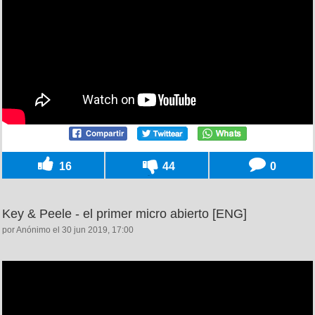
16
44
0
Key & Peele - el primer micro abierto [ENG]
por Anónimo el 30 jun 2019, 17:00