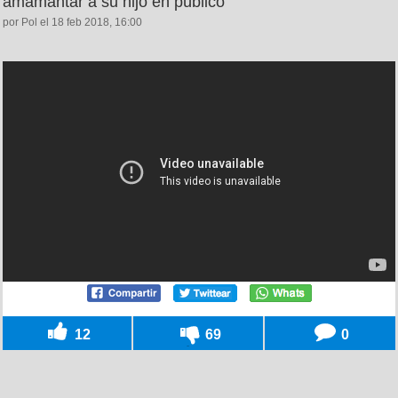
amamantar a su hijo en público
por Pol el 18 feb 2018, 16:00
12
69
0