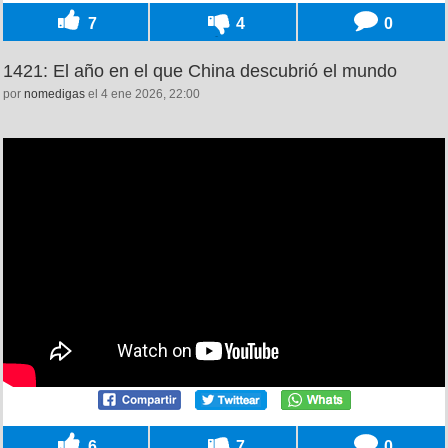
7
4
0
1421: El año en el que China descubrió el mundo
por
nomedigas
el 4 ene 2026, 22:00
6
7
0