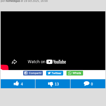
por
nomedigas
el 19 oct 2025, 16:00
4
13
0