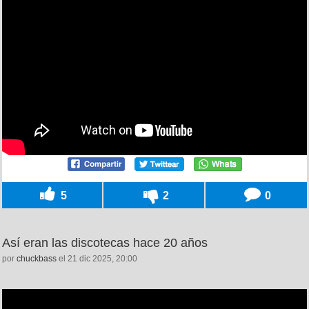
5
2
0
Así eran las discotecas hace 20 años
por
chuckbass
el 21 dic 2025, 20:00