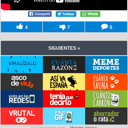
4
7
0
SIGUIENTES »
© notengotele.com –
Versión clásica