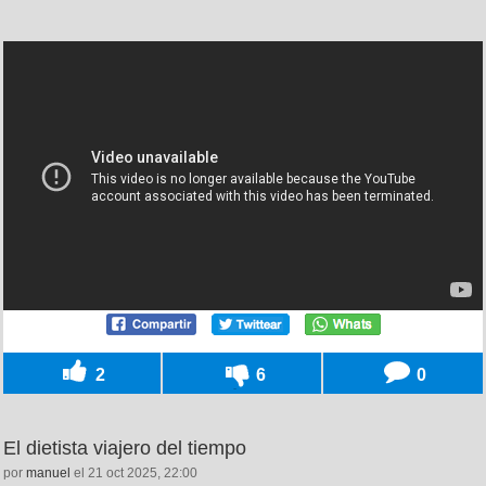
2
6
0
El dietista viajero del tiempo
por
manuel
el 21 oct 2025, 22:00