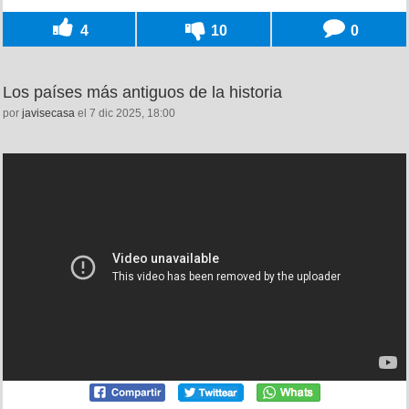
4
10
0
Los países más antiguos de la historia
por
javisecasa
el 7 dic 2025, 18:00