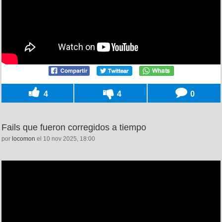
4
4
0
Fails que fueron corregidos a tiempo
por
locomon
el 10 nov 2025, 18:00