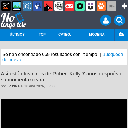
ÚLTIMOS
TOP
CATEG.
MODERA
Se han encontrado 669 resultados con "tiempo" |
Búsqueda
de nuevo
Así están los niños de Robert Kelly 7 años después de
su momentazo viral
por
123dale
el 20 ene 2026, 16:00