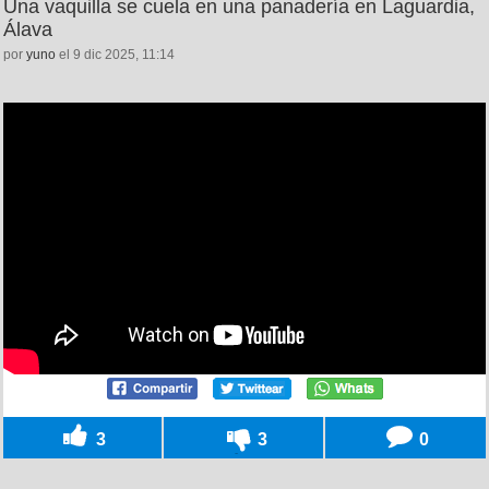
Una vaquilla se cuela en una panadería en Laguardia,
Álava
por
yuno
el 9 dic 2025, 11:14
3
3
0