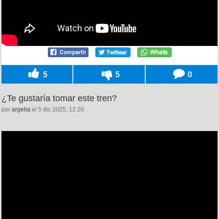
5
5
0
¿Te gustaría tomar este tren?
por
argelia
el 5 dic 2025, 12:20