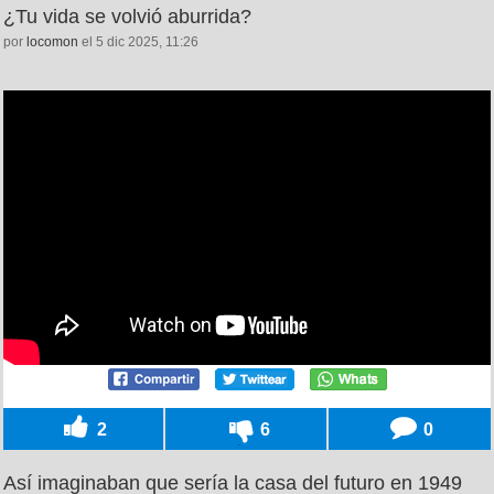
¿Tu vida se volvió aburrida?
por
locomon
el 5 dic 2025, 11:26
2
6
0
Así imaginaban que sería la casa del futuro en 1949