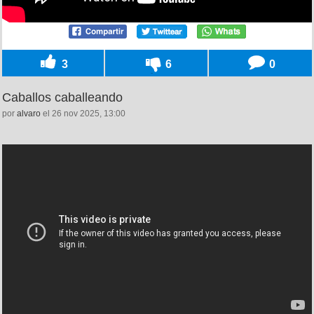
3
6
0
Caballos caballeando
por
alvaro
el 26 nov 2025, 13:00