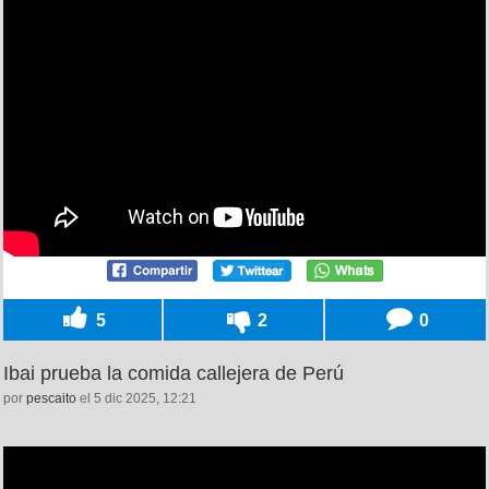
5
2
0
Ibai prueba la comida callejera de Perú
por
pescaito
el 5 dic 2025, 12:21