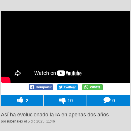
2
10
0
Así ha evolucionado la IA en apenas dos años
por
rubenalex
el 5 dic 2025, 11:46