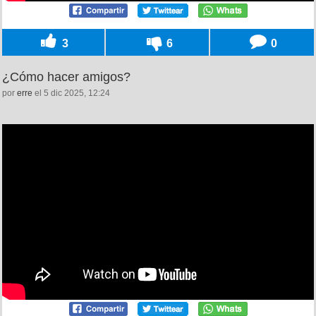
3
6
0
¿Cómo hacer amigos?
por
erre
el 5 dic 2025, 12:24