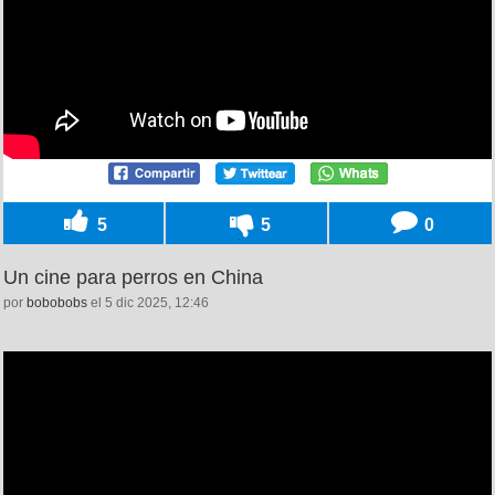
5
5
0
Un cine para perros en China
por
bobobobs
el 5 dic 2025, 12:46