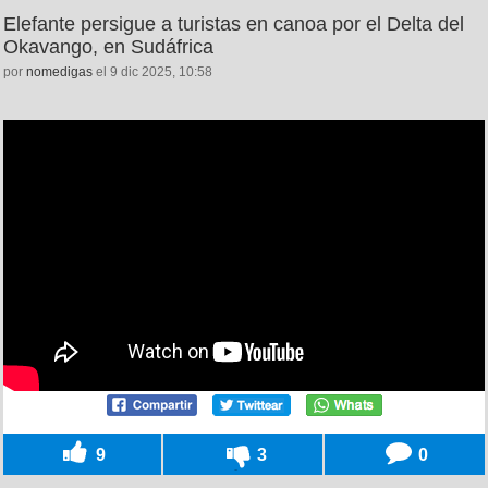
Elefante persigue a turistas en canoa por el Delta del
Okavango, en Sudáfrica
por
nomedigas
el 9 dic 2025, 10:58
9
3
0