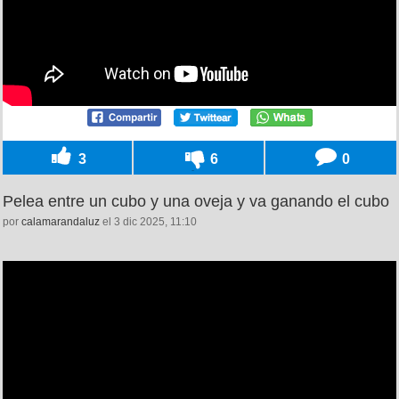
3
6
0
Pelea entre un cubo y una oveja y va ganando el cubo
por
calamarandaluz
el 3 dic 2025, 11:10