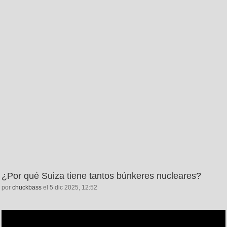
¿Por qué Suiza tiene tantos búnkeres nucleares?
por
chuckbass
el 5 dic 2025, 12:52