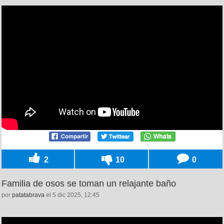
2
10
0
Familia de osos se toman un relajante baño
por
patatabrava
el 5 dic 2025, 12:45