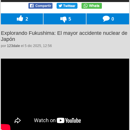
2
5
0
Explorando Fukushima: El mayor accidente nuclear de
Japón
por
123dale
el 5 dic 2025, 12:56