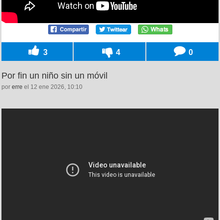
3
4
0
Por fin un niño sin un móvil
por
erre
el 12 ene 2026, 10:10