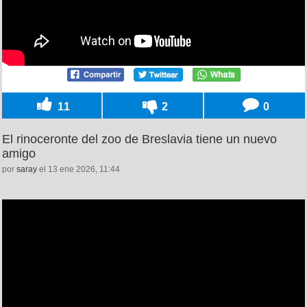
11
2
0
El rinoceronte del zoo de Breslavia tiene un nuevo
amigo
por
saray
el 13 ene 2026, 11:44