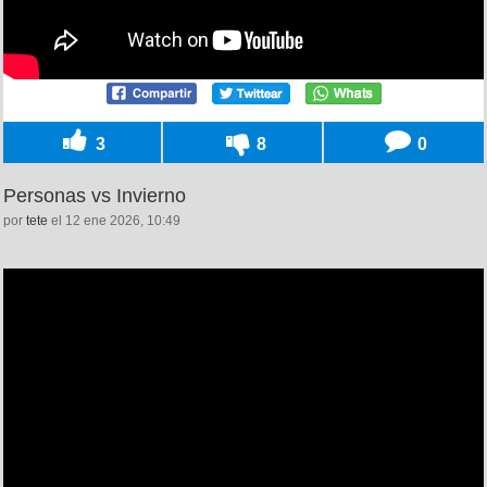
3
8
0
Personas vs Invierno
por
tete
el 12 ene 2026, 10:49