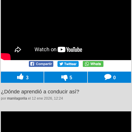
3
5
0
¿Dónde aprendió a conducir así?
por
manilagorila
el 12 ene 2026, 12:24