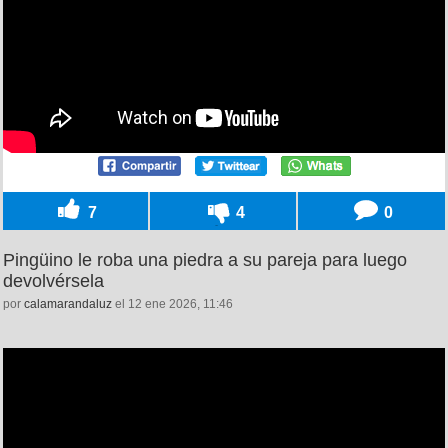
7
4
0
Pingüino le roba una piedra a su pareja para luego
devolvérsela
por
calamarandaluz
el 12 ene 2026, 11:46