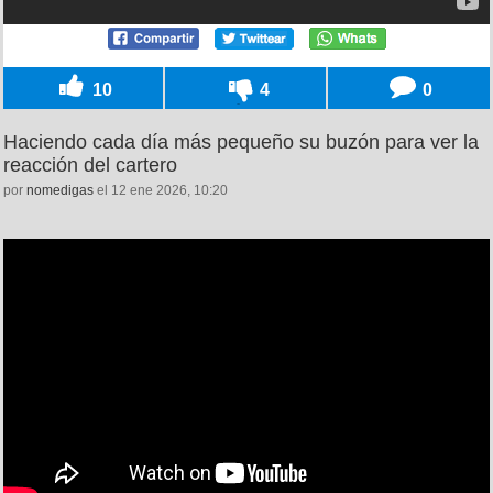
10
4
0
Haciendo cada día más pequeño su buzón para ver la
reacción del cartero
por
nomedigas
el 12 ene 2026, 10:20