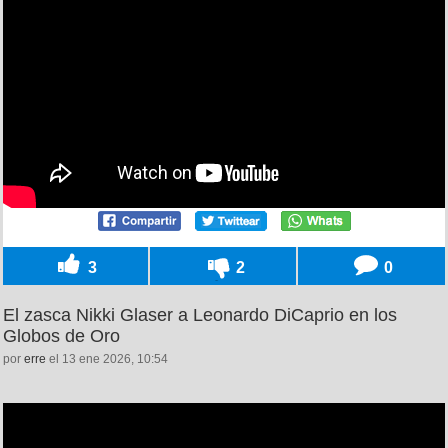
3
2
0
El zasca Nikki Glaser a Leonardo DiCaprio en los
Globos de Oro
por
erre
el 13 ene 2026, 10:54