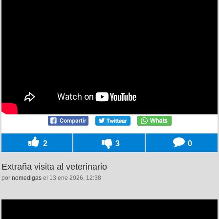
2
3
0
Extraña visita al veterinario
por
nomedigas
el 13 ene 2026, 12:38