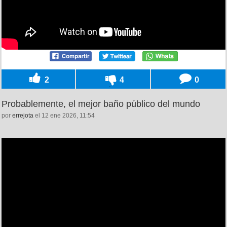
2
4
0
Probablemente, el mejor baño público del mundo
por
errejota
el 12 ene 2026, 11:54