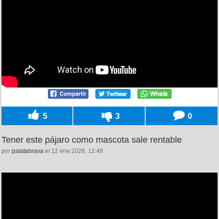
5
3
0
Tener este pájaro como mascota sale rentable
por
patatabrava
el 12 ene 2026, 12:48