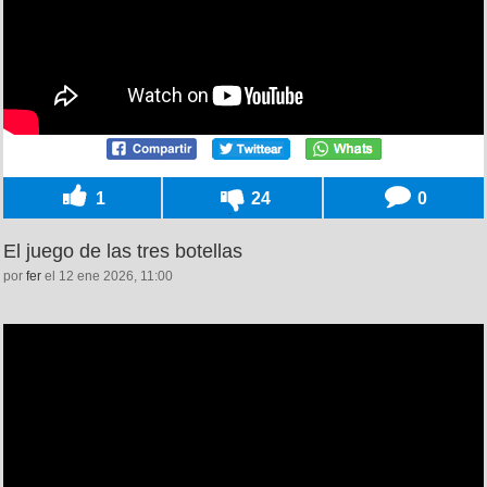
1
24
0
El juego de las tres botellas
por
fer
el 12 ene 2026, 11:00