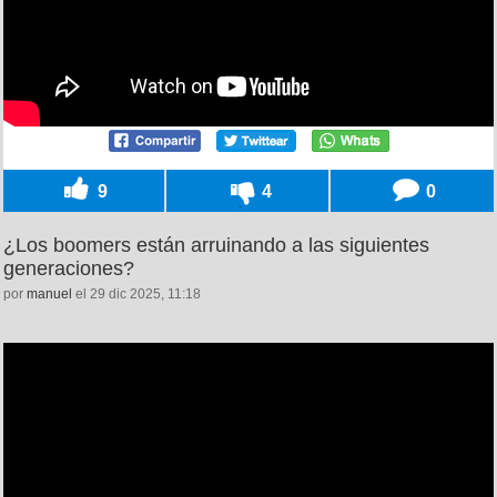
9
4
0
¿Los boomers están arruinando a las siguientes
generaciones?
por
manuel
el 29 dic 2025, 11:18