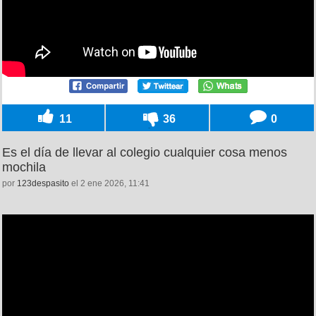
11
36
0
Es el día de llevar al colegio cualquier cosa menos
mochila
por
123despasito
el 2 ene 2026, 11:41