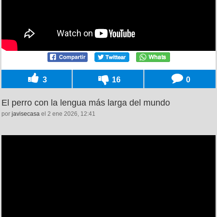
3
16
0
El perro con la lengua más larga del mundo
por
javisecasa
el 2 ene 2026, 12:41