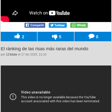
2
5
0
El ránking de las risas más raras del mundo
por
123dale
el 17 dic 2025, 12:10