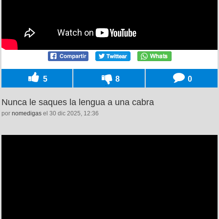
5
8
0
Nunca le saques la lengua a una cabra
por
nomedigas
el 30 dic 2025, 12:36