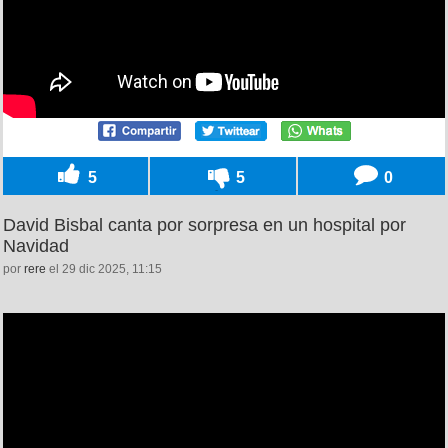
5
5
0
David Bisbal canta por sorpresa en un hospital por
Navidad
por
rere
el 29 dic 2025, 11:15