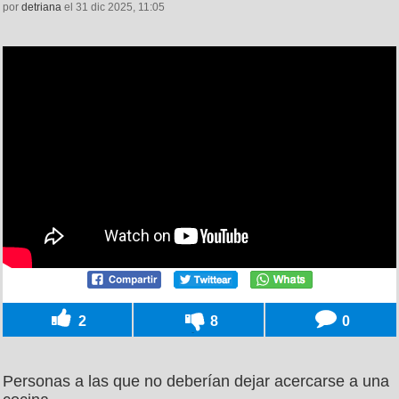
por
detriana
el 31 dic 2025, 11:05
2
8
0
Personas a las que no deberían dejar acercarse a una