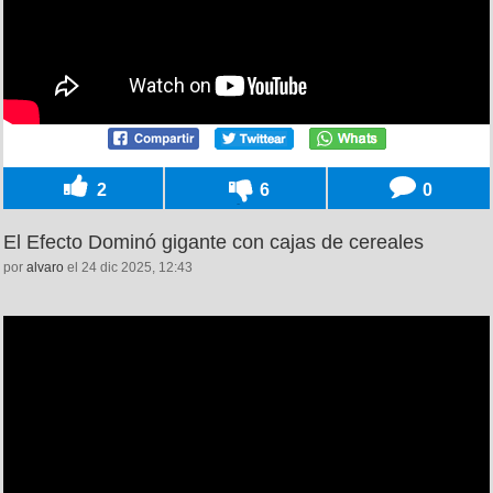
2
6
0
El Efecto Dominó gigante con cajas de cereales
por
alvaro
el 24 dic 2025, 12:43