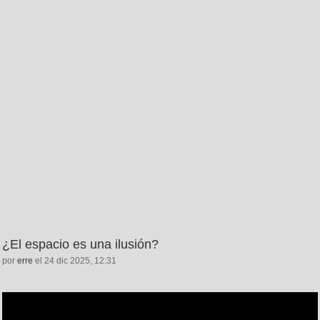
¿El espacio es una ilusión?
por
erre
el 24 dic 2025, 12:31