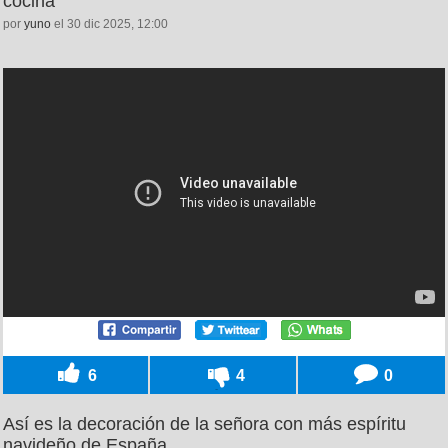
cocina
por
yuno
el 30 dic 2025, 12:00
6
4
0
Así es la decoración de la señora con más espíritu
navideño de España