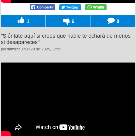
1
6
0
"Siéntate aquí si crees que nadie te echará de menos
si desapareces"
por
flamenquin
el 29 dic 2025, 12:59