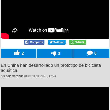
2
3
0
En China han desarrollado un prototipo de bicicleta
acuática
por
calamarandaluz
el 23 dic 2025, 12:24