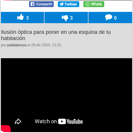
3
3
0
Ilusión óptica para poner en una esquina de tu
habitación
por
patatabrava
el 29 dic 2025, 12:15