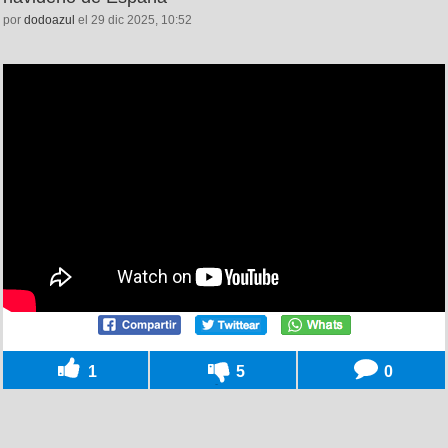
por
dodoazul
el 29 dic 2025, 10:52
1
5
0