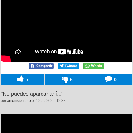
7
6
0
"No puedes aparcar ahí..."
por
antonioportero
el 10 dic 2025, 12:38