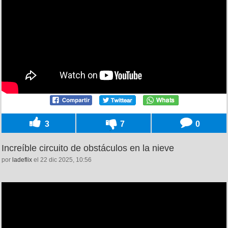
3
7
0
Increíble circuito de obstáculos en la nieve
por
ladeflix
el 22 dic 2025, 10:56