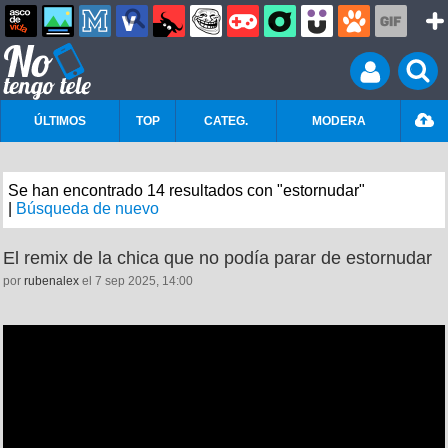
ÚLTIMOS
TOP
CATEG.
MODERA
Se han encontrado 14 resultados con "estornudar"
|
Búsqueda de nuevo
El remix de la chica que no podía parar de estornudar
por
rubenalex
el 7 sep 2025, 14:00