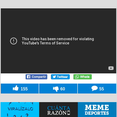
155
60
55