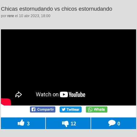
Chicas estornudando vs chicos estornudando
por
rere
el 10 abr 2023, 18:00
3
12
0