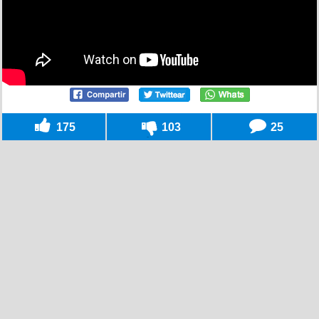
175
103
25