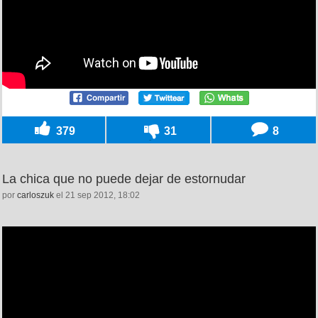
379
31
8
La chica que no puede dejar de estornudar
por
carloszuk
el 21 sep 2012, 18:02