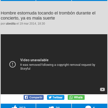
Hombre estornuda tocando el trombón durante el
concierto, ya es mala suerte
por
ubedita
el 19 mar 2014, 18:30