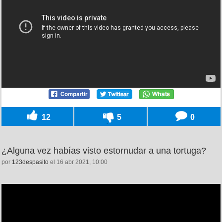
12
5
0
¿Alguna vez habías visto estornudar a una tortuga?
por
123despasito
el 16 abr 2021, 10:00