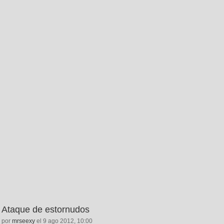
Ataque de estornudos
por
mrseexy
el 9 ago 2012, 10:00