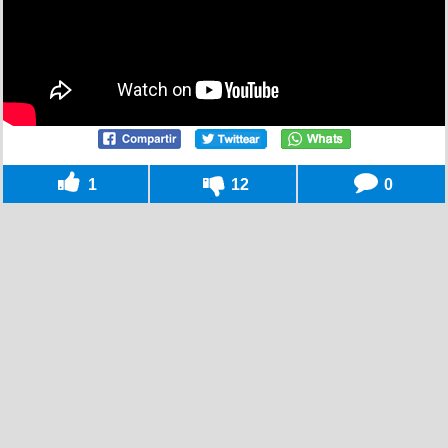
1
12
0