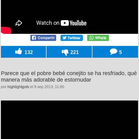
132
221
5
Parece que el pobre bebé conejito se ha resfriado, qué
manera más adorable de estornudar
por
highlightgotv
el 9 sep 2013, 11:00