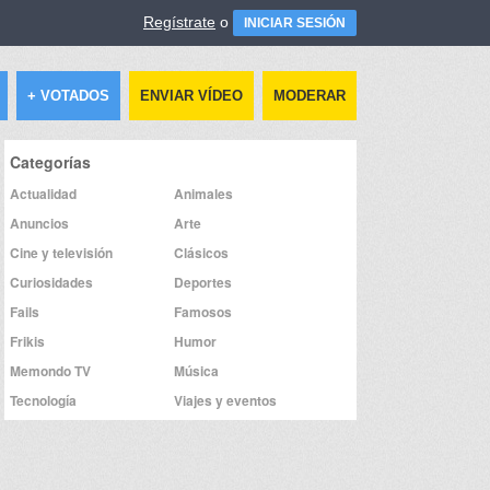
Regístrate
o
INICIAR SESIÓN
+ VOTADOS
ENVIAR VÍDEO
MODERAR
Categorías
Actualidad
Animales
Anuncios
Arte
Cine y televisión
Clásicos
Curiosidades
Deportes
Fails
Famosos
Frikis
Humor
Memondo TV
Música
Tecnología
Viajes y eventos