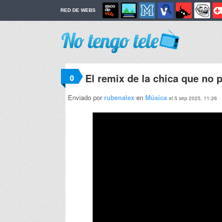
RED DE WEBS
El remix de la chica que no 
0
Enviado por
rubenalex
en
Música
el 5 sep 2025, 11:26