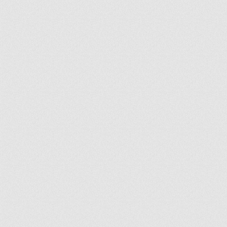
ir
artir
+
lr