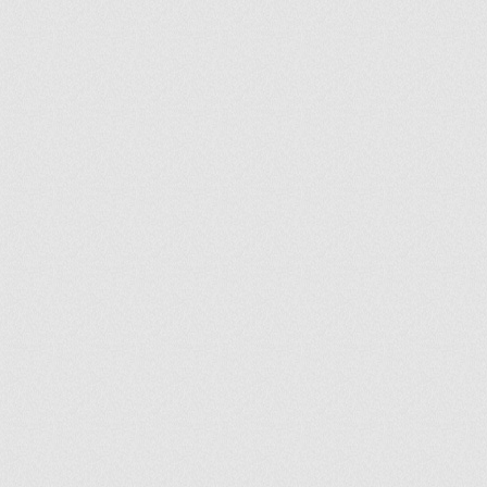
ir
artir
+
lr