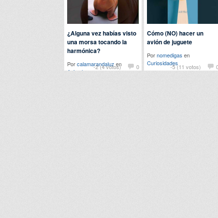
¿Alguna vez habías visto
Cómo (NO) hacer un
una morsa tocando la
avión de juguete
harmónica?
Por
nomedigas
en
Curiosidades
Por
calamarandaluz
en
-2 (4 votos)
0
-5 (11 votos)
Animales