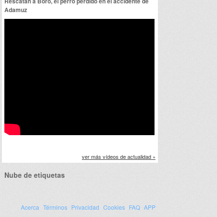
Rescatan a Boro, el perro perdido en el accidente de
Adamuz
ver más vídeos de actualidad »
Nube de etiquetas
Acerca
Términos
Privacidad
Cookies
FAQ
APP