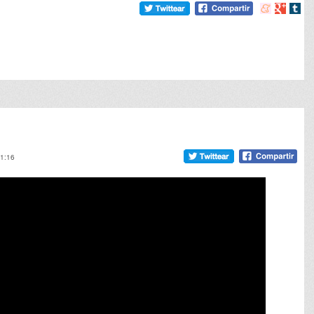
Compartir
Compart
Comp
en
en
en
meneame
Google
tumb
11:16