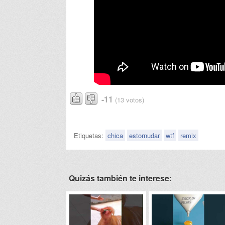
-11
(13 votos)
Etiquetas:
chica
estornudar
wtf
remix
Quizás también te interese: