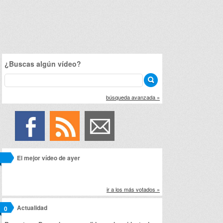
¿Buscas algún vídeo?
búsqueda avanzada »
El mejor vídeo de ayer
ir a los más votados »
Actualidad
0