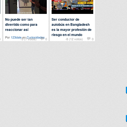
No puede ser tan
Ser conductor de
divertido como para
autobús en Bangladesh
reaccionar así
es la mayor profesión de
riesgo en el mundo
Por
123dale
en
Curiosidades
0
-5 (7 votos)
0
-8 (12 votos)
0
Por
john
en
Curiosidades