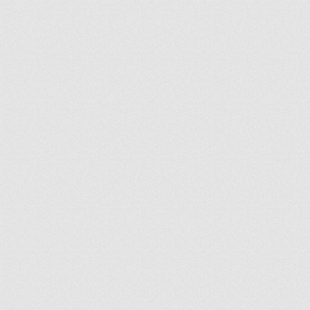
ir
artir
+
lr