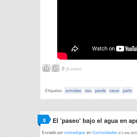
0
(6 votos)
Etiquetas:
animales
oso
panda
nacer
parto
El 'paseo' bajo el agua en a
0
Enviado por
nomedigas
en
Curiosidades
el 5 sep 202