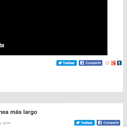
Compartir
Compart
Comp
en
en
en
meneame
Google
tumb
pnea más largo
5, 12:14