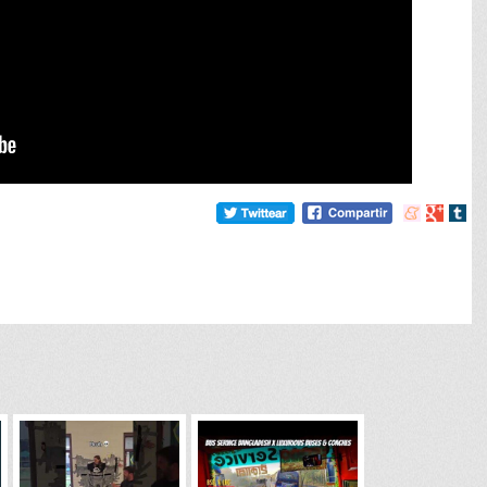
Compartir
Compart
Comp
en
en
en
meneame
Google
tumb