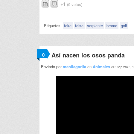
+1
(9 votos)
Etiquetas:
fake
falsa
serpiente
broma
golf
Así nacen los osos panda
0
Enviado por
manilagorila
en
Animales
el 5 sep 2025, 