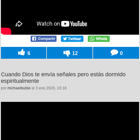
6
12
0
Cuando Dios te envía señales pero estás dormido
espiritualmente
por
michaelbuble
el 3 ene 2026, 18:18