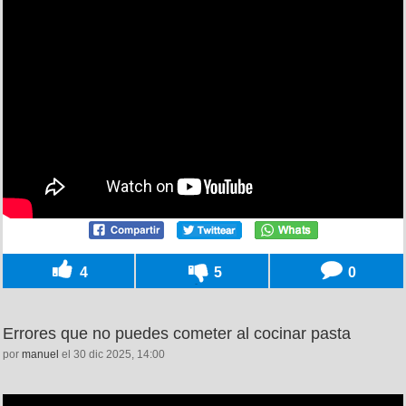
4
5
0
Errores que no puedes cometer al cocinar pasta
por
manuel
el 30 dic 2025, 14:00