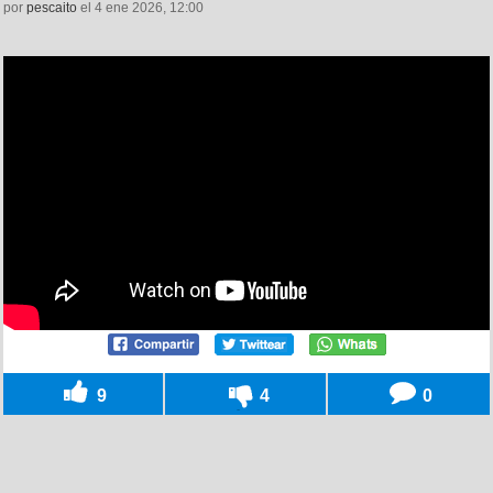
por
pescaito
el 4 ene 2026, 12:00
9
4
0