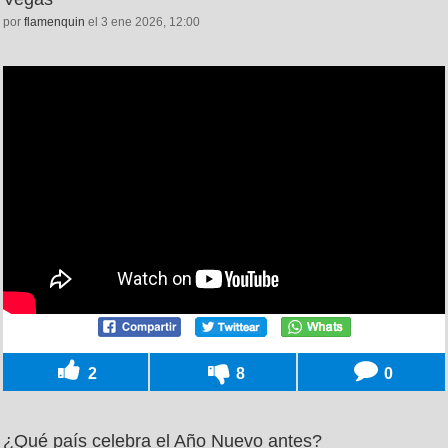
por
flamenquin
el 3 ene 2026, 12:00
2
8
0
¿Qué país celebra el Año Nuevo antes?