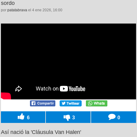
sordo
por
patatabrava
el 4 ene 2026, 16:00
6
3
0
Así nació la 'Cláusula Van Halen'