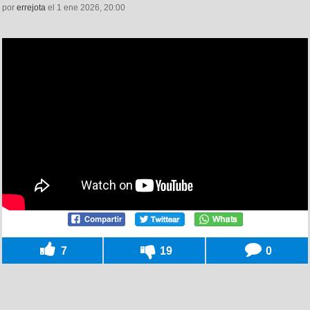
por
errejota
el 1 ene 2026, 20:00
7
19
0