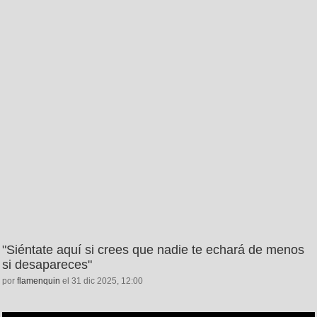
"Siéntate aquí si crees que nadie te echará de menos
si desapareces"
por
flamenquin
el 31 dic 2025, 12:00