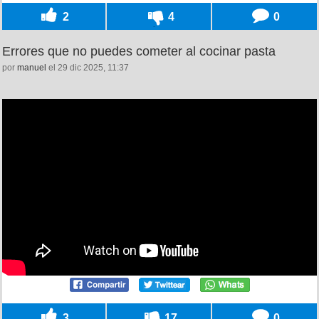
2
4
0
Errores que no puedes cometer al cocinar pasta
por
manuel
el 29 dic 2025, 11:37
3
17
0