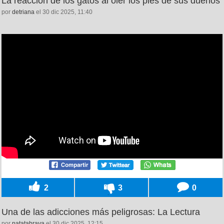
La reacción de los gatos al oler los pies de sus dueños
por
detriana
el 30 dic 2025, 11:40
2
3
0
Una de las adicciones más peligrosas: La Lectura
por
patatabrava
el 30 dic 2025, 12:15