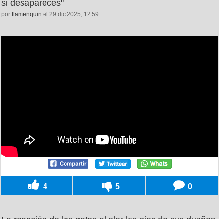
si desapareces"
por
flamenquin
el 29 dic 2025, 12:59
4
5
0