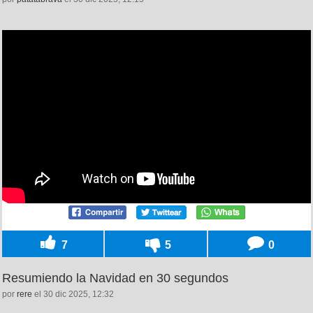
7
5
0
Resumiendo la Navidad en 30 segundos
por
rere
el 30 dic 2025, 12:32