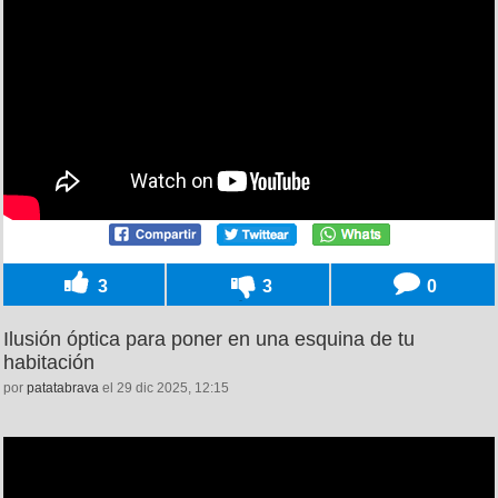
3
3
0
Ilusión óptica para poner en una esquina de tu
habitación
por
patatabrava
el 29 dic 2025, 12:15