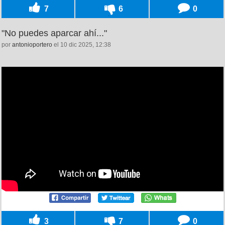
7
6
0
"No puedes aparcar ahí..."
por
antonioportero
el 10 dic 2025, 12:38
3
7
0