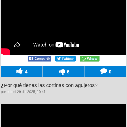
4
6
0
¿Por qué tienes las cortinas con agujeros?
por
tete
el 29 dic 2025, 10:41