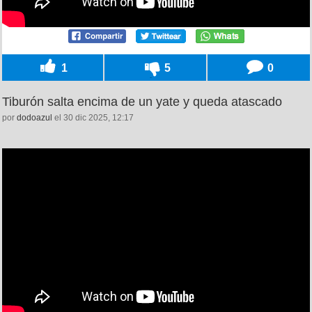
1
5
0
Tiburón salta encima de un yate y queda atascado
por
dodoazul
el 30 dic 2025, 12:17