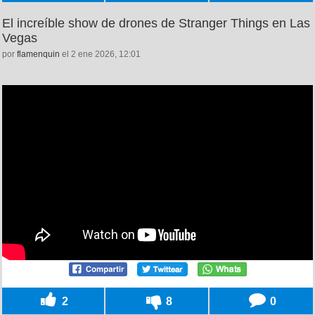
El increíble show de drones de Stranger Things en Las
Vegas
por
flamenquin
el 2 ene 2026, 12:01
2
8
0