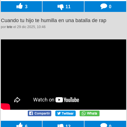
3
11
0
Cuando tu hijo te humilla en una batalla de rap
por
tete
el 29 dic 2025, 10:46
6
12
0