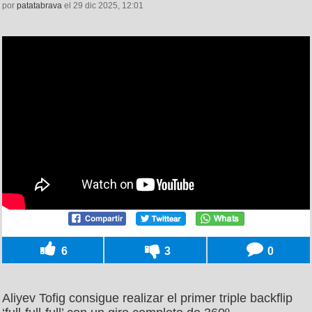
por
patatabrava
el 29 dic 2025, 12:01
6
3
0
Aliyev Tofig consigue realizar el primer triple backflip