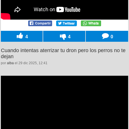
4
4
0
Cuando intentas aterrizar tu dron pero los perros no te
dejan
por
alba
el 29 dic 2025, 12:41