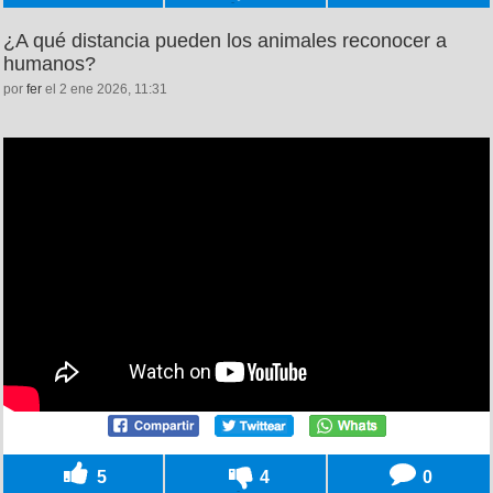
¿A qué distancia pueden los animales reconocer a
humanos?
por
fer
el 2 ene 2026, 11:31
5
4
0