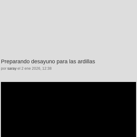
Preparando desayuno para las ardillas
por
saray
el 2 ene 2026, 12:38