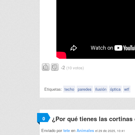
-2
(10 votos)
Etiquetas:
techo
paredes
ilusión
óptica
wtf
¿Por qué tienes las cortinas
0
Enviado por
tete
en
Animales
el 29 dic 2025, 10:41