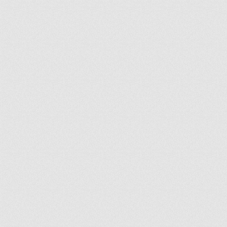
ir
artir
+
lr