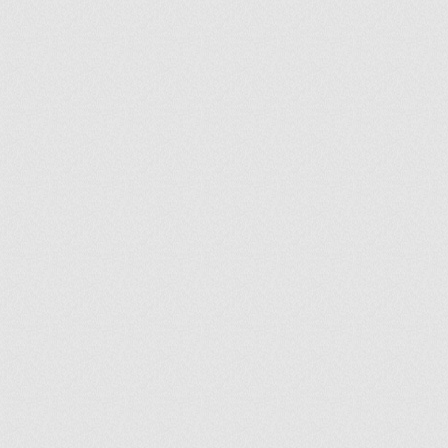
ir
artir
+
lr