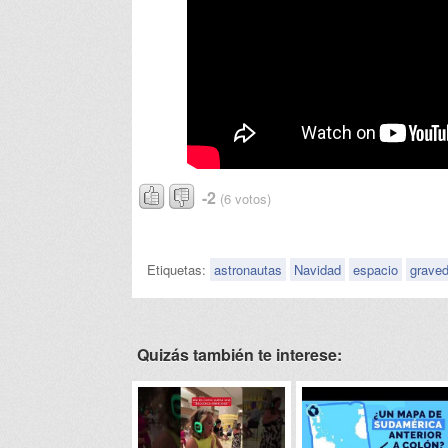
-2
(6 votos)
Etiquetas:
astronautas
Navidad
espacio
grave
Quizás también te interese: