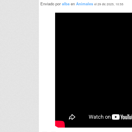
Enviado por
alba
en
Animales
el 29 dic 2025, 10:55