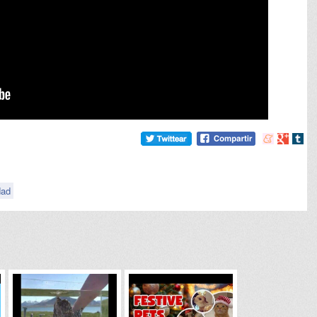
Compartir
Compart
Comp
en
en
en
meneame
Google
tumb
dad