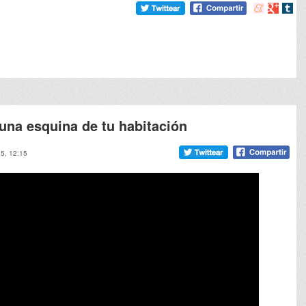
Compartir
Compart
Comp
en
en
en
meneame
Google
tumb
 una esquina de tu habitación
25, 12:15