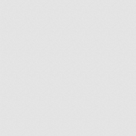
ir
artir
+
lr