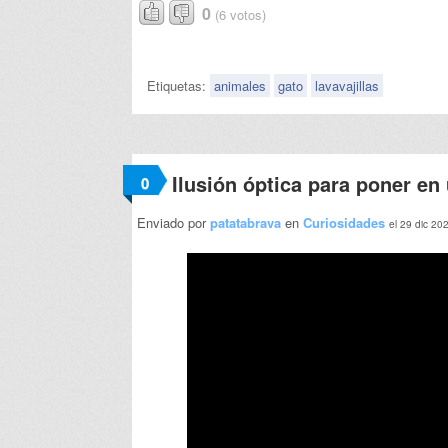
0
(6 votos)
Etiquetas:
animales
gato
lavavajillas
Ilusión óptica para poner en
0
Enviado por
patatabrava
en
Curiosidades
el 29 dic 20