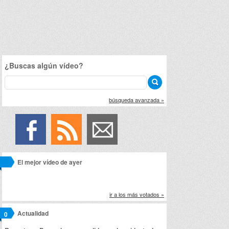
¿Buscas algún vídeo?
búsqueda avanzada »
El mejor vídeo de ayer
ir a los más votados »
Actualidad
0