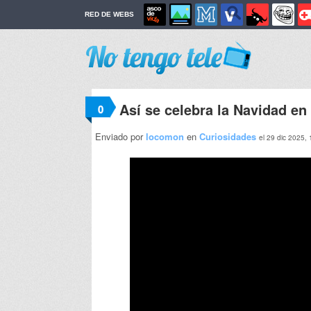
RED DE WEBS
Así se celebra la Navidad en
0
Enviado por
locomon
en
Curiosidades
el 29 dic 2025,