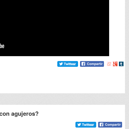
Compartir
Compart
Comp
en
en
en
meneame
Google
tumb
 con agujeros?