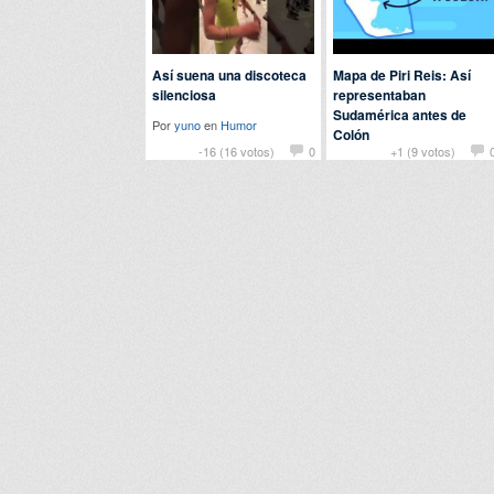
Así suena una discoteca
Mapa de Piri Reis: Así
silenciosa
representaban
Sudamérica antes de
Por
yuno
en
Humor
Colón
-16 (16 votos)
0
+1 (9 votos)
Por
saray
en
Curiosidades