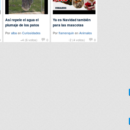
Así repele el agua el
Ya es Navidad también
plumaje de los patos
para las mascotas
Por
alba
en
Curiosidades
Por
flamenquin
en
Animales
0
+4 (6 votos)
0
-2 (4 votos)
0