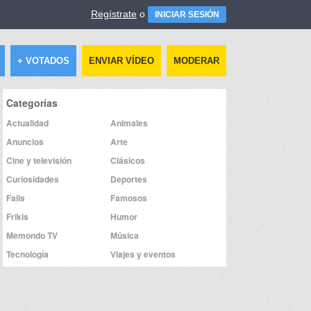
Regístrate
o
INICIAR SESIÓN
+ VOTADOS
ENVIAR VÍDEO
MODERAR
Categorías
Actualidad
Animales
Anuncios
Arte
Cine y televisión
Clásicos
Curiosidades
Deportes
Fails
Famosos
Frikis
Humor
Memondo TV
Música
Tecnología
Viajes y eventos