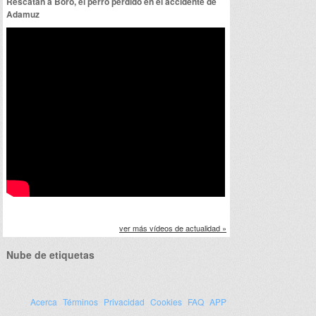
Rescatan a Boro, el perro perdido en el accidente de
Adamuz
ver más vídeos de actualidad »
Nube de etiquetas
Acerca
Términos
Privacidad
Cookies
FAQ
APP