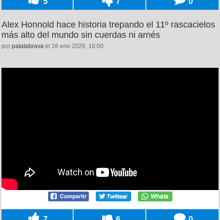
5
7
0
Alex Honnold hace historia trepando el 11º rascacielos
más alto del mundo sin cuerdas ni arnés
por
patatabrava
el 26 ene 2026, 16:00
7
6
0