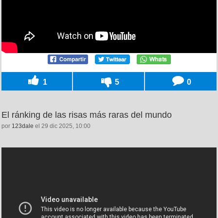
1
5
0
El ránking de las risas más raras del mundo
por
123dale
el 29 dic 2025, 10:00