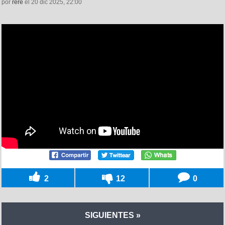
por
rere
el 20 dic 2025, 22:00
2
12
0
SIGUIENTES »