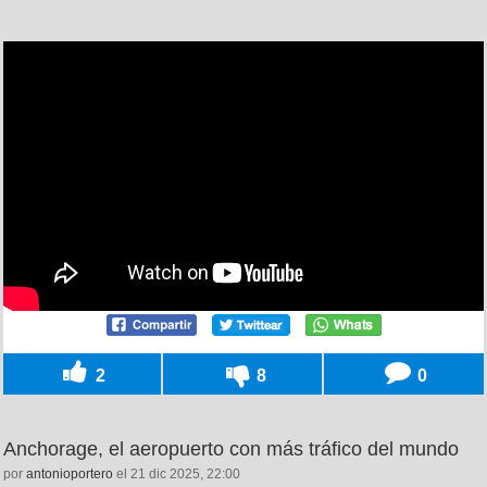
2
8
0
Anchorage, el aeropuerto con más tráfico del mundo
por
antonioportero
el 21 dic 2025, 22:00