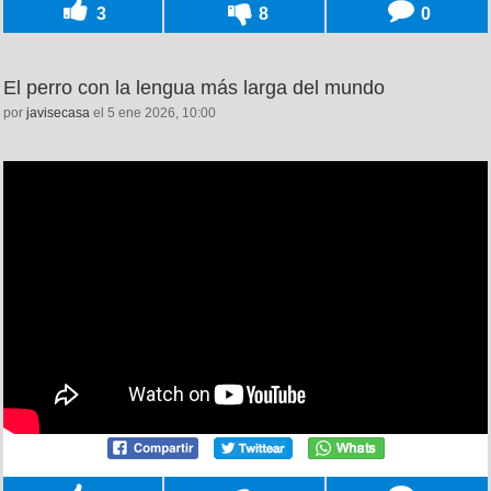
3
8
0
El perro con la lengua más larga del mundo
por
javisecasa
el 5 ene 2026, 10:00