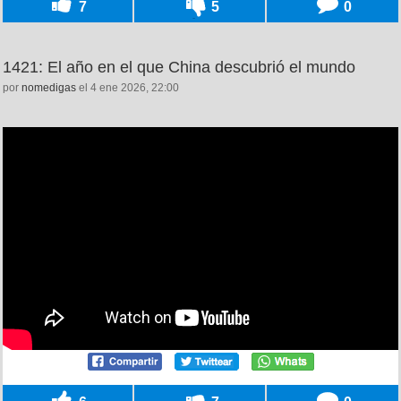
7
5
0
1421: El año en el que China descubrió el mundo
por
nomedigas
el 4 ene 2026, 22:00