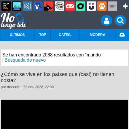
ÚLTIMOS
TOP
CATEG.
MODERA
Se han encontrado 2088 resultados con "mundo"
|
Búsqueda de nuevo
¿Cómo se vive en los países que (casi) no tienen
costa?
por
manuel
el 29 ene 2026, 22:00