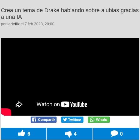
Crea un tema de Drake hablando sobre alubias gracias
a una IA
por
ladeflix
el 7 feb 2023, 20:00
6
4
0