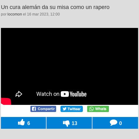
Un cura alemán da su misa como un rapero
por
locomon
el 16 mar 2023, 12:00
6
13
0