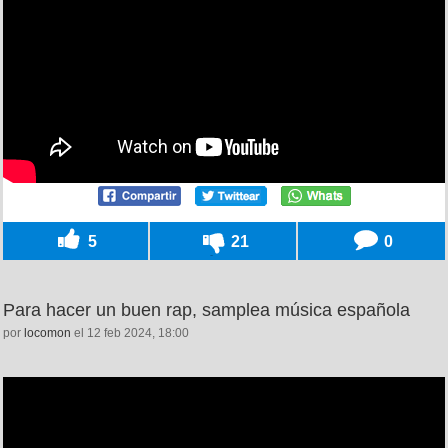
5
21
0
Para hacer un buen rap, samplea música española
por
locomon
el 12 feb 2024, 18:00