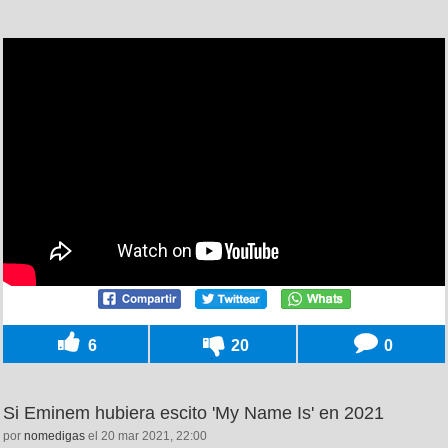
6
20
0
Si Eminem hubiera escito 'My Name Is' en 2021
por
nomedigas
el 20 mar 2021, 22:00