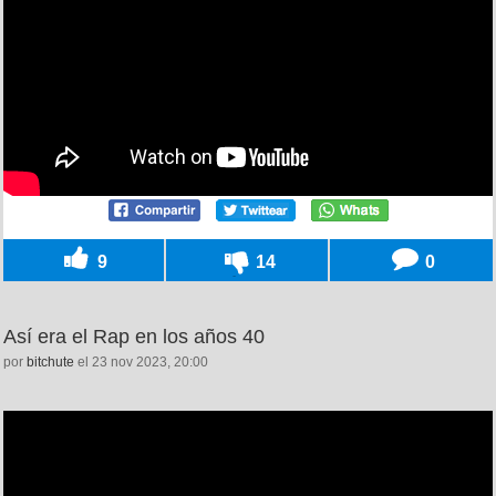
9
14
0
Así era el Rap en los años 40
por
bitchute
el 23 nov 2023, 20:00