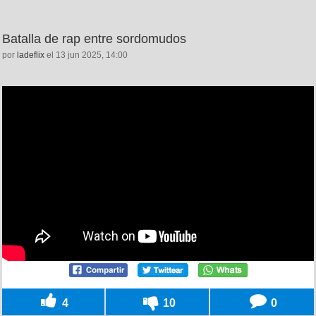
Batalla de rap entre sordomudos
por
ladeflix
el 13 jun 2025, 14:00
4
10
0