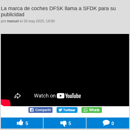
La marca de coches DFSK llama a SFDK para su
publicidad
por
manuel
el 28 may 2025, 19:00
5
5
0