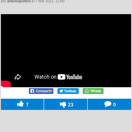
por
antonioportero
el 7 mar 2021, 12:00
7
23
0