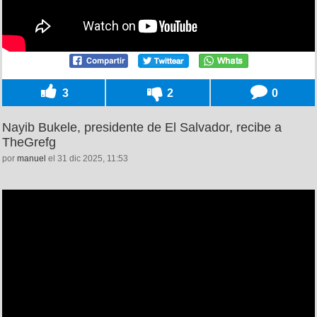
3
2
0
Nayib Bukele, presidente de El Salvador, recibe a
TheGrefg
por
manuel
el 31 dic 2025, 11:53