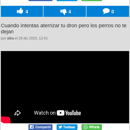
4
4
0
Cuando intentas aterrizar tu dron pero los perros no te
dejan
por
alba
el 29 dic 2025, 12:41