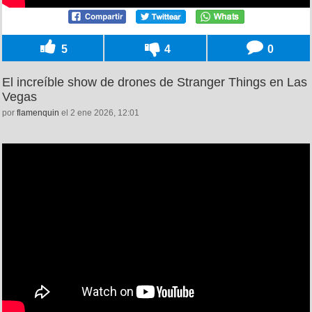
5
4
0
El increíble show de drones de Stranger Things en Las
Vegas
por
flamenquin
el 2 ene 2026, 12:01