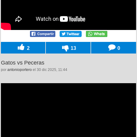
2
13
0
Gatos vs Peceras
por
antonioportero
el 30 dic 2025, 11:44