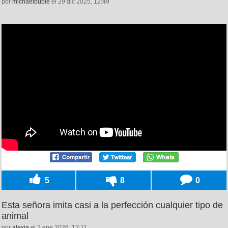
por
michaelbuble
el 29 dic 2025, 12:49
5
8
0
Esta señora imita casi a la perfección cualquier tipo de
animal
por
alexia
el 2 ene 2026, 12:11