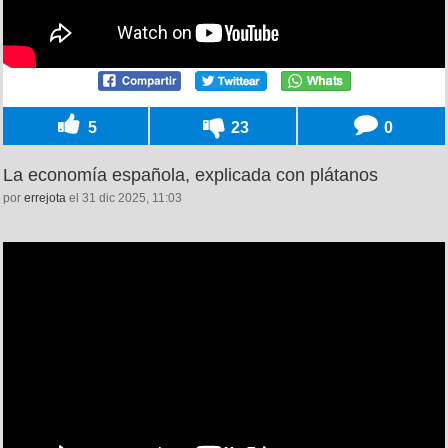
5
23
0
La economía española, explicada con plátanos
por
errejota
el 31 dic 2025, 11:03