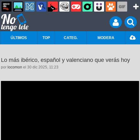
ÚLTIMOS
TOP
CATEG.
MODERA
Lo más ibérico, español y valenciano que verás hoy
por
locomon
el 30 dic 2025, 11:23