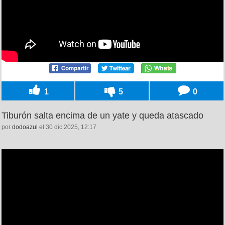
1
5
0
Tiburón salta encima de un yate y queda atascado
por
dodoazul
el 30 dic 2025, 12:17