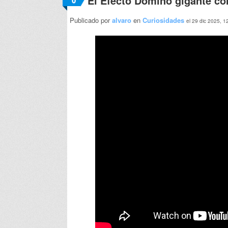
El Efecto Dominó gigante co
0
Publicado por
alvaro
en
Curiosidades
el 29 dic 2025, 1