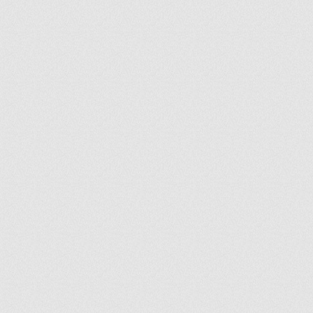
ir
artir
+
lr