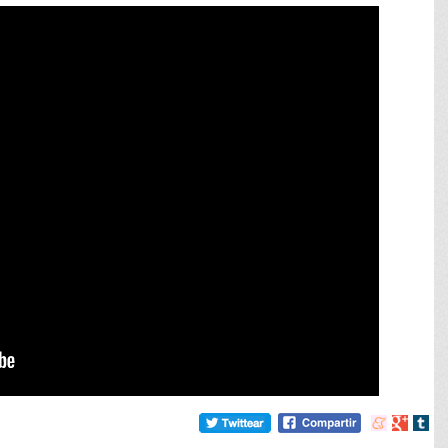
Compartir
Compart
Comp
en
en
en