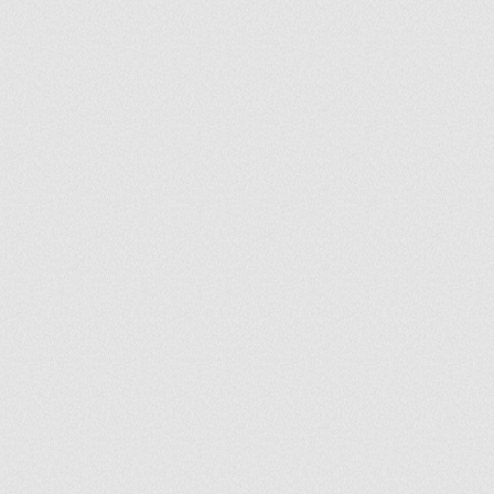
ir
artir
+
lr