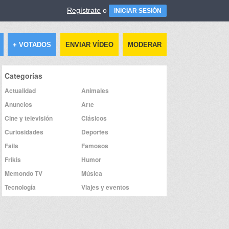
Regístrate
o
INICIAR SESIÓN
+ VOTADOS
ENVIAR VÍDEO
MODERAR
Categorías
Actualidad
Animales
Anuncios
Arte
Cine y televisión
Clásicos
Curiosidades
Deportes
Fails
Famosos
Frikis
Humor
Memondo TV
Música
Tecnología
Viajes y eventos