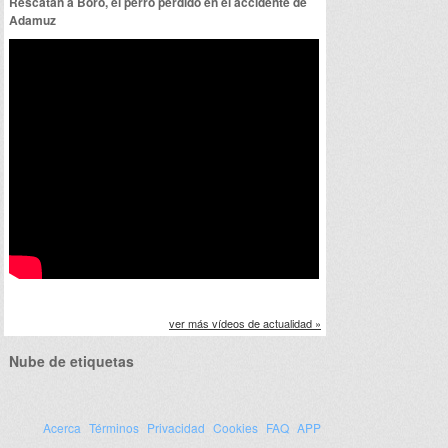
Rescatan a Boro, el perro perdido en el accidente de
Adamuz
ver más vídeos de actualidad »
Nube de etiquetas
ir
artir
Acerca
Términos
Privacidad
Cookies
FAQ
APP