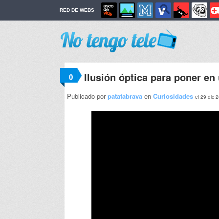
RED DE WEBS
Ilusión óptica para poner en
0
Publicado por
patatabrava
en
Curiosidades
el 29 dic 