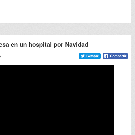
meneame
Google
tumb
esa en un hospital por Navidad
0