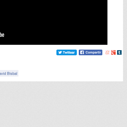
Compartir
Compart
Comp
en
en
en
meneame
Google
tumb
avid Bisbal