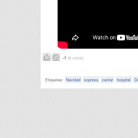
-4
(8 votos)
Etiquetas:
Navidad
sopresa
cantar
hospital
D