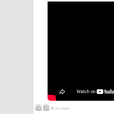
0
(10 votos)