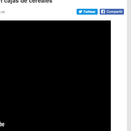
n cajas de cereales
2:00