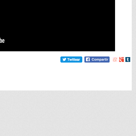
Compartir
Compart
Comp
en
en
en
meneame
Google
tumb