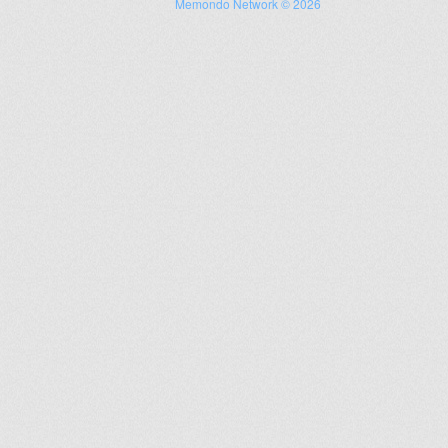
Memondo Network © 2026
+
lr