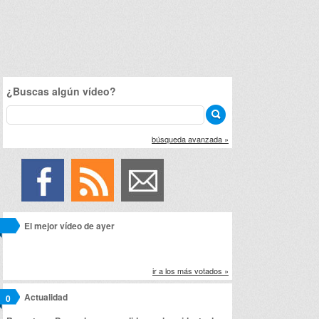
¿Buscas algún vídeo?
búsqueda avanzada »
El mejor vídeo de ayer
ir a los más votados »
Actualidad
0