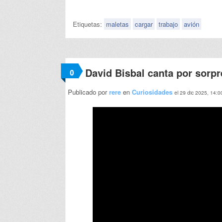
Etiquetas:
maletas
cargar
trabajo
avión
David Bisbal canta por sorpr
0
Publicado por
rere
en
Curiosidades
el 29 dic 2025, 14:0