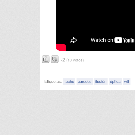
-2
(10 votos)
Etiquetas:
techo
paredes
ilusión
óptica
wtf