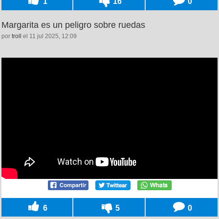
1
16
0
Margarita es un peligro sobre ruedas
por
troll
el 11 jul 2025, 12:09
6
5
0