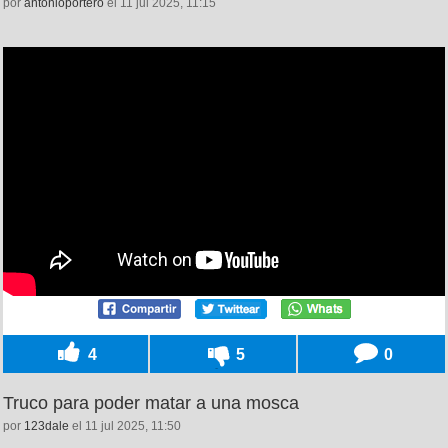
por
antonioportero
el 11 jul 2025, 11:15
4
5
0
Truco para poder matar a una mosca
por
123dale
el 11 jul 2025, 11:50