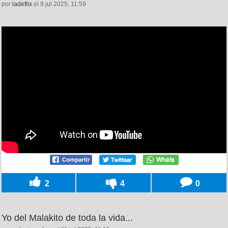
por
ladeflix
el 9 jul 2025, 11:59
2
4
0
Yo del Malakito de toda la vida...