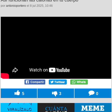
por
antonioportero
el 8 jul 2025, 10:46
5
3
0