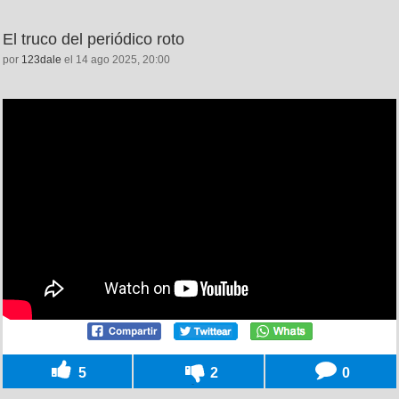
El truco del periódico roto
por
123dale
el 14 ago 2025, 20:00
5
2
0