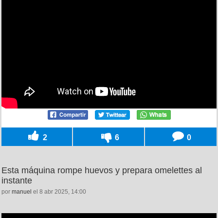
2
6
0
Esta máquina rompe huevos y prepara omelettes al
instante
por
manuel
el 8 abr 2025, 14:00