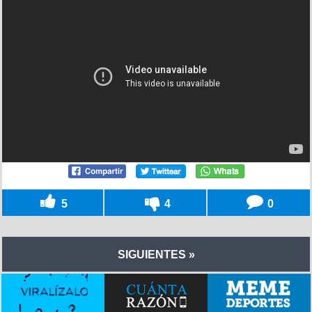
5
4
0
SIGUIENTES »