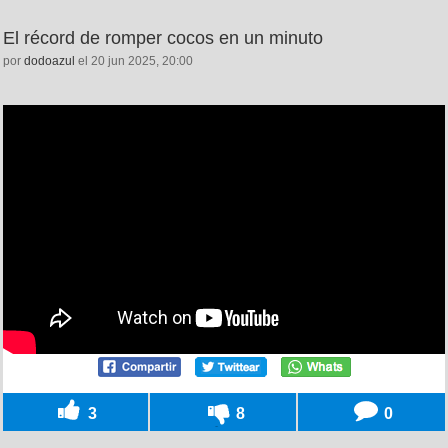
El récord de romper cocos en un minuto
por
dodoazul
el 20 jun 2025, 20:00
3
8
0