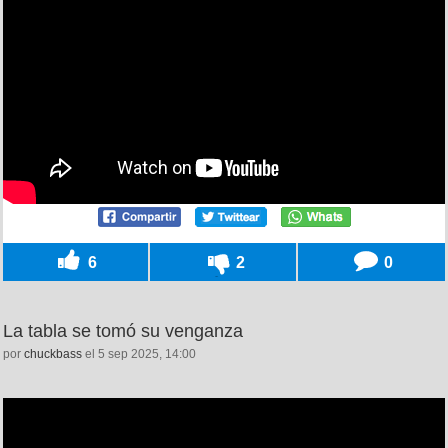
6
2
0
La tabla se tomó su venganza
por
chuckbass
el 5 sep 2025, 14:00