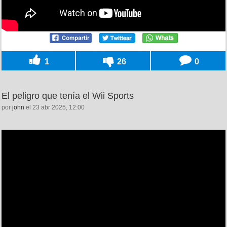
1
26
0
El peligro que tenía el Wii Sports
por
john
el 23 abr 2025, 12:00