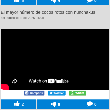
5
4
0
El mayor número de cocos rotos con nunchakus
por
ladeflix
el 11 oct 2025, 16:00
2
9
0