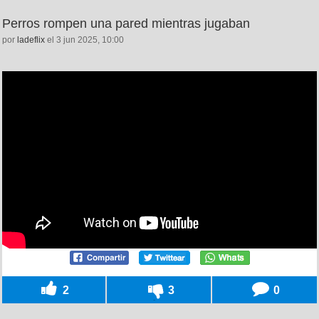
Perros rompen una pared mientras jugaban
por
ladeflix
el 3 jun 2025, 10:00
2
3
0