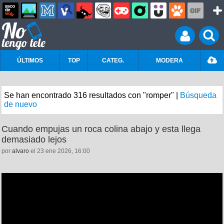
ÚLTIMOS
TOP
CATEG.
MODERA
Se han encontrado 316 resultados con "romper" |
Búsqueda
de nuevo
Cuando empujas un roca colina abajo y esta llega
demasiado lejos
por
alvaro
el 23 ene 2026, 16:00