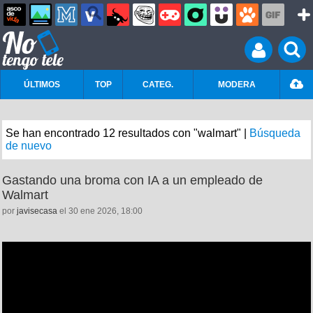
ÚLTIMOS
TOP
CATEG.
MODERA
Se han encontrado 12 resultados con "walmart" |
Búsqueda
de nuevo
Gastando una broma con IA a un empleado de
Walmart
por
javisecasa
el 30 ene 2026, 18:00