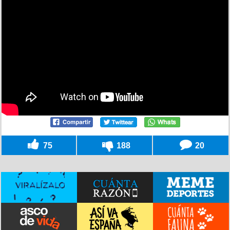
75
188
20