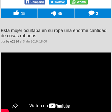
15
45
3
Esta mujer ocultaba en su ropa una enorme cantidad
de cosas robadas
por
beto2284
el 3 abr 2016, 18:00