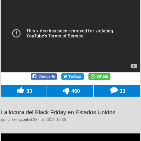
83
460
33
La locura del Black Friday en Estados Unidos
por
criskingcool
el 28 nov 2012, 19:30