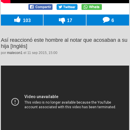
103
17
6
Así reaccionó este hombre al notar que acosaban a su
hija [Inglés]
por
malecon1
el 11 sep 2015, 15:00