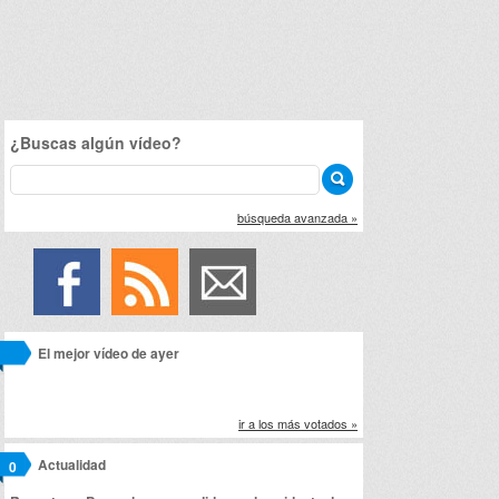
¿Buscas algún vídeo?
búsqueda avanzada »
El mejor vídeo de ayer
ir a los más votados »
Actualidad
0