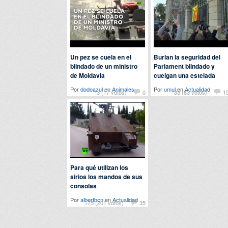
Un pez se cuela en el
Burlan la seguridad del
blindado de un ministro
Parlament blindado y
de Moldavia
cuelgan una estelada
Por
dodoazul
en
Animales
Por
umul
en
Actualidad
-3 (17 votos)
0
-33 (83 votos)
1
Para qué utilizan los
sirios los mandos de sus
consolas
Por
albertbcn
en
Actualidad
+75 (201 votos)
35