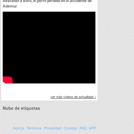
Rescatan a Boro, el perro perdido en el accidente de
Adamuz
ver más vídeos de actualidad »
Nube de etiquetas
Acerca
Términos
Privacidad
Cookies
FAQ
APP