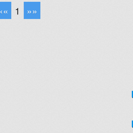
««
1
»»