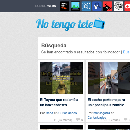
RED DE WEBS
Búsqueda
Se han encontrado 9 resultados con "blindado" |
Bús
El Toyota que resistió a
El coche perfecto para
un lanzacohetes
un apocalipsis zombie
Por
Baba
en
Curiosidades
Por
manilagorila
en
Curiosidades
-11 (37 votos)
0
-13 (21 votos)