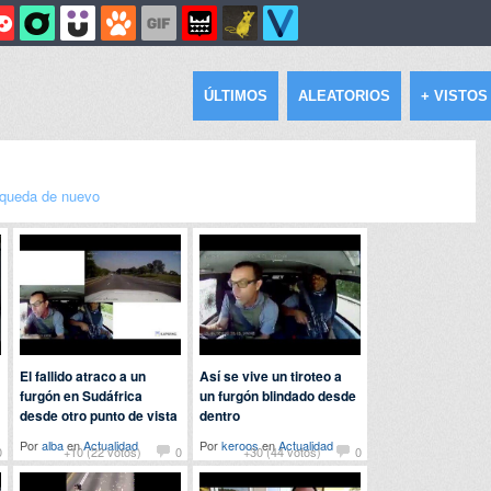
ÚLTIMOS
ALEATORIOS
+ VISTOS
queda de nuevo
El fallido atraco a un
Así se vive un tiroteo a
furgón en Sudáfrica
un furgón blindado desde
desde otro punto de vista
dentro
Por
alba
en
Actualidad
Por
keroos
en
Actualidad
0
+10 (22 votos)
0
+30 (44 votos)
0