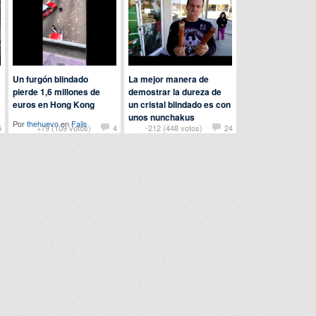
Un furgón blindado
La mejor manera de
pierde 1,6 millones de
demostrar la dureza de
euros en Hong Kong
un cristal blindado es con
unos nunchakus
Por
thehuevo
en
Fails
5
+79 (109 votos)
4
-212 (448 votos)
24
Por
mclerotv
en
Curiosidades