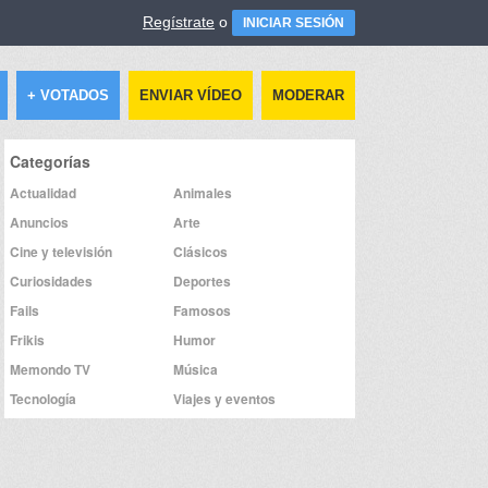
Regístrate
o
INICIAR SESIÓN
+ VOTADOS
ENVIAR VÍDEO
MODERAR
Categorías
Actualidad
Animales
Anuncios
Arte
Cine y televisión
Clásicos
Curiosidades
Deportes
Fails
Famosos
Frikis
Humor
Memondo TV
Música
Tecnología
Viajes y eventos