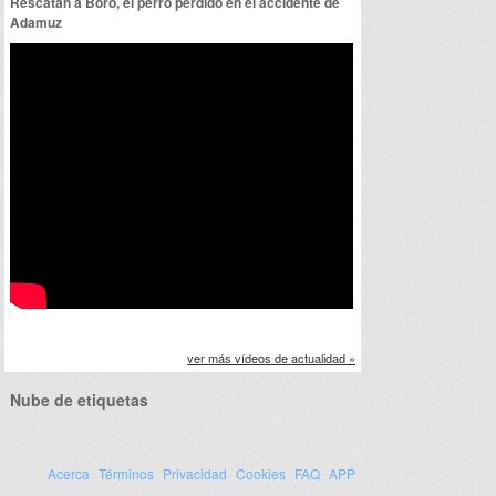
Rescatan a Boro, el perro perdido en el accidente de
Adamuz
ver más vídeos de actualidad »
Nube de etiquetas
Acerca
Términos
Privacidad
Cookies
FAQ
APP