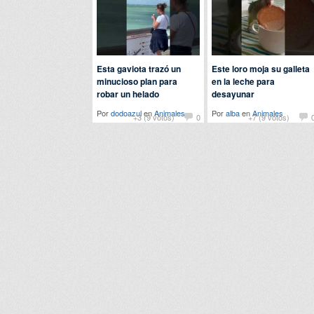
Esta gaviota trazó un
Este loro moja su galleta
minucioso plan para
en la leche para
robar un helado
desayunar
Por
dodoazul
en
Animales
Por
alba
en
Animales
+3 (9 votos)
0
+7 (9 votos)