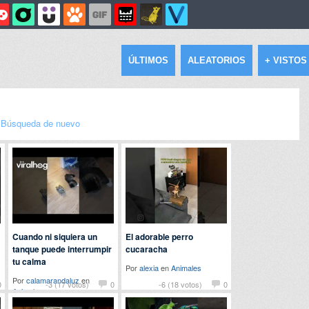
ÚLTIMOS
ALEATORIOS
+ VISTOS
|
Búsqueda de nuevo
Cuando ni siquiera un
El adorable perro
tanque puede interrumpir
cucaracha
tu calma
Por
alexia
en
Animales
Por
calamarandaluz
en
0
-3 (17 votos)
0
-6 (18 votos)
0
Animales