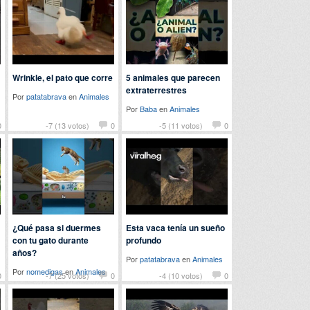
Wrinkle, el pato que corre
5 animales que parecen
extraterrestres
Por
patatabrava
en
Animales
Por
Baba
en
Animales
0
-7 (13 votos)
0
-5 (11 votos)
0
¿Qué pasa si duermes
Esta vaca tenía un sueño
con tu gato durante
profundo
años?
Por
patatabrava
en
Animales
Por
nomedigas
en
Animales
0
-7 (25 votos)
0
-4 (10 votos)
0