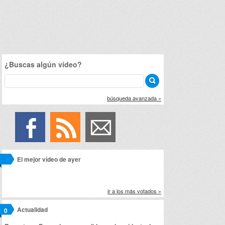
¿Buscas algún vídeo?
búsqueda avanzada »
El mejor vídeo de ayer
ir a los más votados »
Actualidad
0