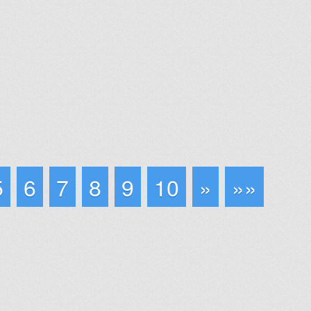
5
6
7
8
9
10
»
»»