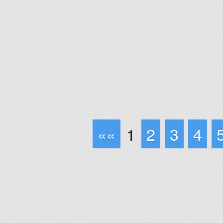
««
1
2
3
4