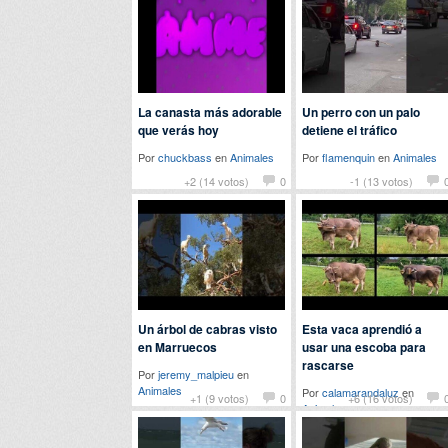
La canasta más adorable
Un perro con un palo
que verás hoy
detiene el tráfico
Por
chuckbass
en
Animales
Por
flamenquin
en
Animales
+2 (14 votos)
0
-1 (13 votos)
Un árbol de cabras visto
Esta vaca aprendió a
en Marruecos
usar una escoba para
rascarse
Por
jeremy_malpieu
en
Animales
Por
calamarandaluz
en
+1 (9 votos)
0
+6 (16 votos)
Animales