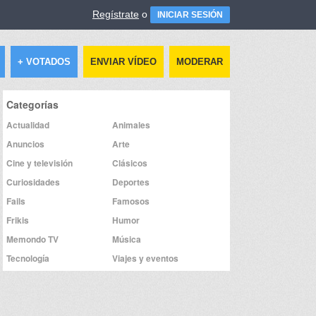
Regístrate
o
INICIAR SESIÓN
+ VOTADOS
ENVIAR VÍDEO
MODERAR
Categorías
Actualidad
Animales
Anuncios
Arte
Cine y televisión
Clásicos
Curiosidades
Deportes
Fails
Famosos
Frikis
Humor
Memondo TV
Música
Tecnología
Viajes y eventos