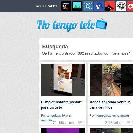
RED DE WEBS
Búsqueda
Se han encontrado 4882 resultados con "animales" 
El mejor nombre posible
Ranas saltando sobre la
para un gato
cara de niños
Por
antonioportero
en
Por
nomedigas
en
Animales
Animales
-70 (158 votos)
1
-2 (26 votos)