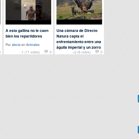
A esta gallina no le caen
Una cámara de Directo
bien los repartidores
Natura capta el
enfrentamiento entre una
Por
alexia
en
Animales
águila imperial y un zorro
0
-1 (11 votos)
0
+2 (6 votos)
0
Por
Baba
en
Animales