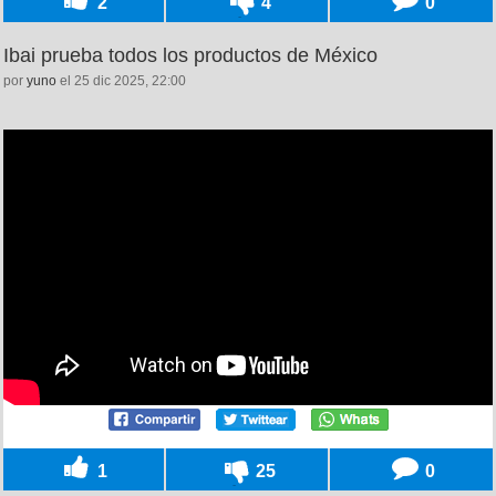
2
4
0
Ibai prueba todos los productos de México
por
yuno
el 25 dic 2025, 22:00
1
25
0