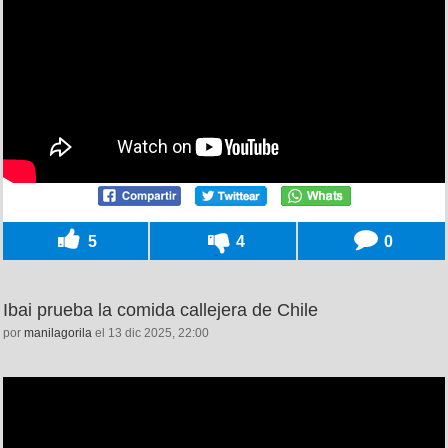
5
4
0
Ibai prueba la comida callejera de Chile
por
manilagorila
el 13 dic 2025, 22:00