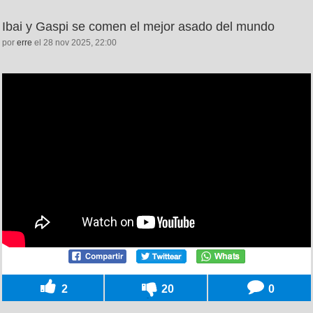
Ibai y Gaspi se comen el mejor asado del mundo
por
erre
el 28 nov 2025, 22:00
2
20
0