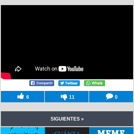
6
11
0
SIGUIENTES »