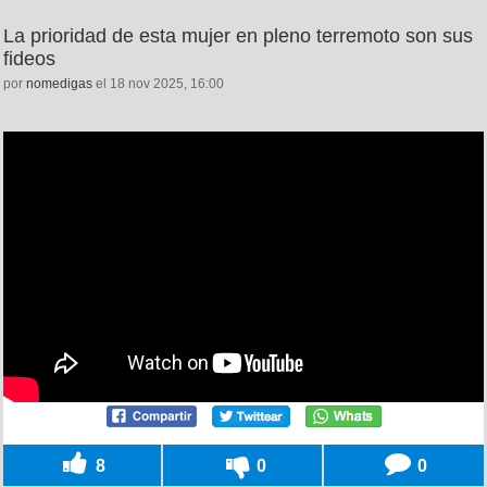
La prioridad de esta mujer en pleno terremoto son sus
fideos
por
nomedigas
el 18 nov 2025, 16:00
8
0
0