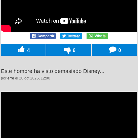
4
6
0
Este hombre ha visto demasiado Disney...
por
erre
el 20 oct 2025, 12:00