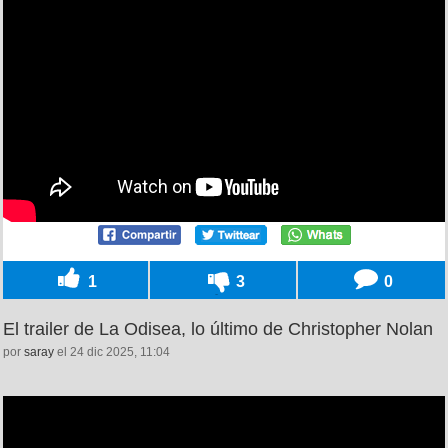
1
3
0
El trailer de La Odisea, lo último de Christopher Nolan
por
saray
el 24 dic 2025, 11:04