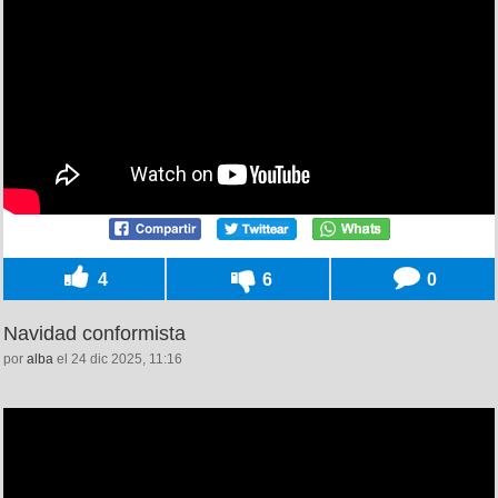
4
6
0
Navidad conformista
por
alba
el 24 dic 2025, 11:16