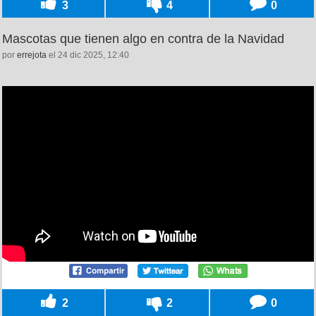
3
4
0
Mascotas que tienen algo en contra de la Navidad
por
errejota
el 24 dic 2025, 12:40
2
2
0