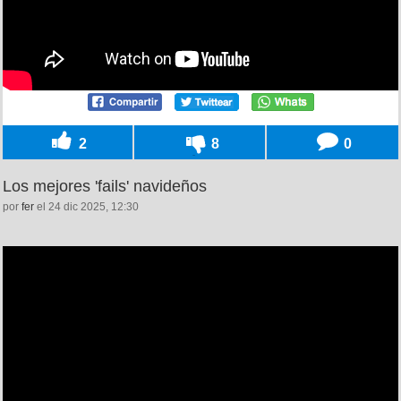
2
8
0
Los mejores 'fails' navideños
por
fer
el 24 dic 2025, 12:30