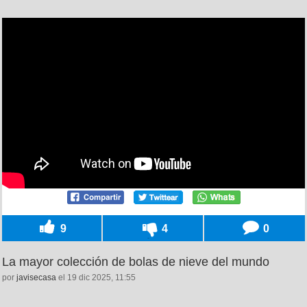
9
4
0
La mayor colección de bolas de nieve del mundo
por
javisecasa
el 19 dic 2025, 11:55