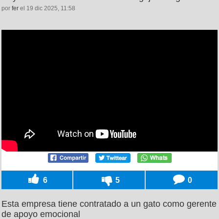
por
fer
el 19 dic 2025, 11:58
6
5
0
Esta empresa tiene contratado a un gato como gerente
de apoyo emocional