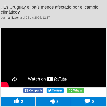
¿Es Uruguay el país menos afectado por el cambio
climático?
por
manilagorila
el 24 dic 2025, 12:37
2
8
0