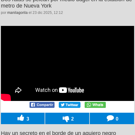
metro de Nueva York
por
manilagorila
el 23 dic 2025, 12:12
3
2
0
Hay un secreto en el borde de un agujero negro