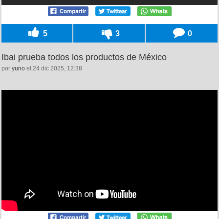
5
3
0
Ibai prueba todos los productos de México
por
yuno
el 24 dic 2025, 12:38