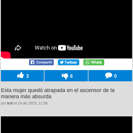
3
6
0
Esta mujer quedó atrapada en el ascensor de la
manera más absurda
por
troll
el 24 dic 2025, 11:58