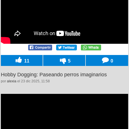
11
5
0
Hobby Dogging: Paseando perros imaginarios
por
alexia
el 23 dic 2025, 11:58