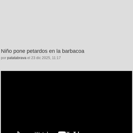
Niño pone petardos en la barbacoa
por
patatabrava
el 23 dic 2025, 11:17