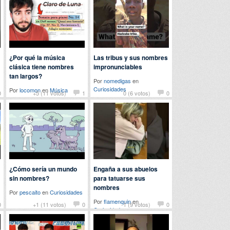
¿Por qué la música
Las tribus y sus nombres
clásica tiene nombres
impronunciables
tan largos?
Por
nomedigas
en
Curiosidades
Por
locomon
en
Música
0
+5 (11 votos)
1
0 (6 votos)
0
¿Cómo sería un mundo
Engaña a sus abuelos
sin nombres?
para tatuarse sus
nombres
Por
pescaito
en
Curiosidades
Por
flamenquin
en
0
+1 (11 votos)
0
-1 (9 votos)
0
Curiosidades