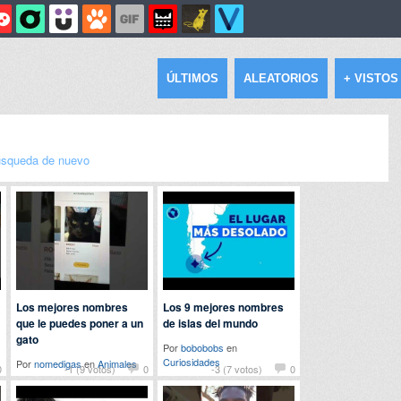
ÚLTIMOS
ALEATORIOS
+ VISTOS
squeda de nuevo
Los mejores nombres
Los 9 mejores nombres
que le puedes poner a un
de islas del mundo
gato
Por
bobobobs
en
Curiosidades
Por
nomedigas
en
Animales
0
-1 (9 votos)
0
-3 (7 votos)
0