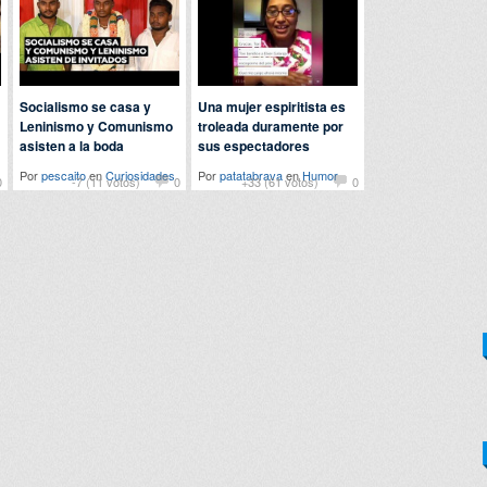
Socialismo se casa y
Una mujer espiritista es
Leninismo y Comunismo
troleada duramente por
asisten a la boda
sus espectadores
Por
pescaito
en
Curiosidades
Por
patatabrava
en
Humor
0
-7 (11 votos)
0
+33 (61 votos)
0