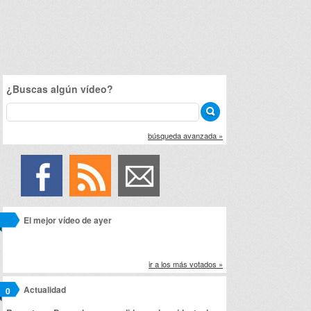
¿Buscas algún vídeo?
búsqueda avanzada »
El mejor vídeo de ayer
ir a los más votados »
Actualidad
0