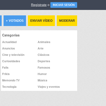
Regístrate
o
INICIAR SESIÓN
+ VOTADOS
ENVIAR VÍDEO
MODERAR
Categorías
Actualidad
Animales
Anuncios
Arte
Cine y televisión
Clásicos
Curiosidades
Deportes
Fails
Famosos
Frikis
Humor
Memondo TV
Música
Tecnología
Viajes y eventos