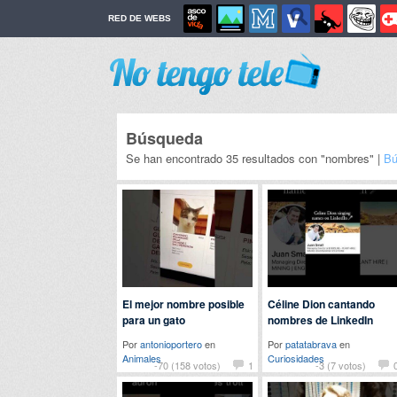
RED DE WEBS
Búsqueda
Se han encontrado 35 resultados con "nombres" |
Bú
El mejor nombre posible
Céline Dion cantando
para un gato
nombres de LinkedIn
Por
antonioportero
en
Por
patatabrava
en
Animales
Curiosidades
-70 (158 votos)
1
-3 (7 votos)