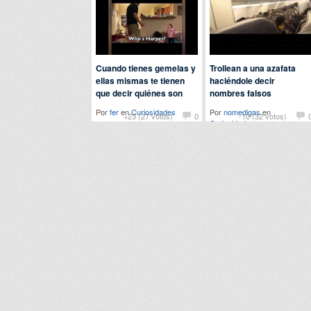
Cuando tienes gemelas y
Trollean a una azafata
ellas mismas te tienen
haciéndole decir
que decir quiénes son
nombres falsos
Por
fer
en
Curiosidades
Por
nomedigas
en
+23 (27 votos)
0
-10 (32 votos)
Curiosidades