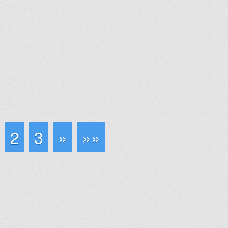
2
3
»
»»