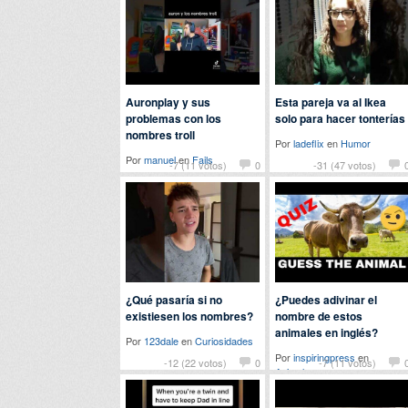
Auronplay y sus
Esta pareja va al Ikea
problemas con los
solo para hacer tonterías
nombres troll
Por
ladeflix
en
Humor
Por
manuel
en
Fails
-7 (11 votos)
0
-31 (47 votos)
¿Qué pasaría si no
¿Puedes adivinar el
existiesen los nombres?
nombre de estos
animales en inglés?
Por
123dale
en
Curiosidades
Por
inspiringpress
en
-12 (22 votos)
0
-7 (11 votos)
Animales