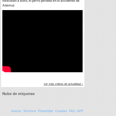
Rescatan a Boro, el perro perdido en el accidente de
Adamuz
ver más vídeos de actualidad »
Nube de etiquetas
Acerca
Términos
Privacidad
Cookies
FAQ
APP