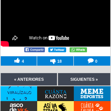
4
18
0
« ANTERIORES
SIGUIENTES »