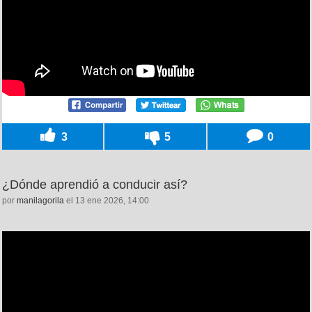
3
5
0
¿Dónde aprendió a conducir así?
por
manilagorila
el 13 ene 2026, 14:00