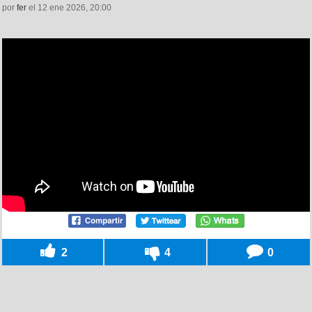
por
fer
el 12 ene 2026, 20:00
2
4
0