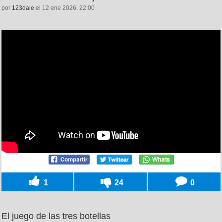
por
123dale
el 12 ene 2026, 22:00
1
24
0
El juego de las tres botellas