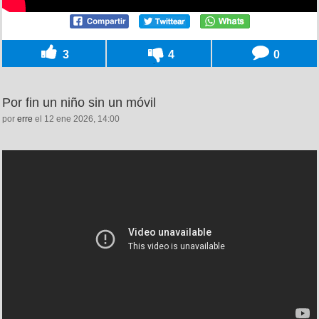
3
4
0
Por fin un niño sin un móvil
por
erre
el 12 ene 2026, 14:00