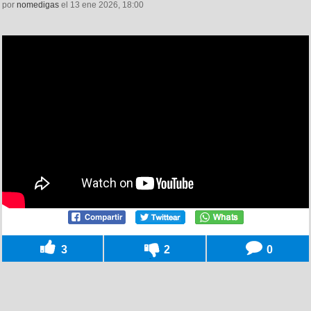
por
nomedigas
el 13 ene 2026, 18:00
3
2
0