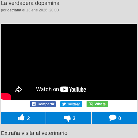
La verdadera dopamina
por
detriana
el 13 ene 2026, 20:00
2
3
0
Extraña visita al veterinario