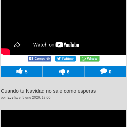
5
6
0
Cuando tu Navidad no sale como esperas
por
ladeflix
el 5 ene 2026, 18:00