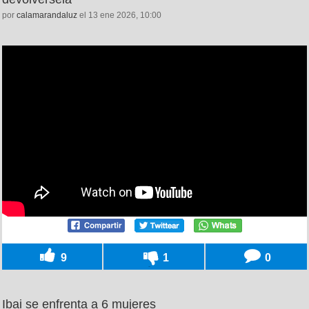
por
calamarandaluz
el 13 ene 2026, 10:00
9
1
0
Ibai se enfrenta a 6 mujeres