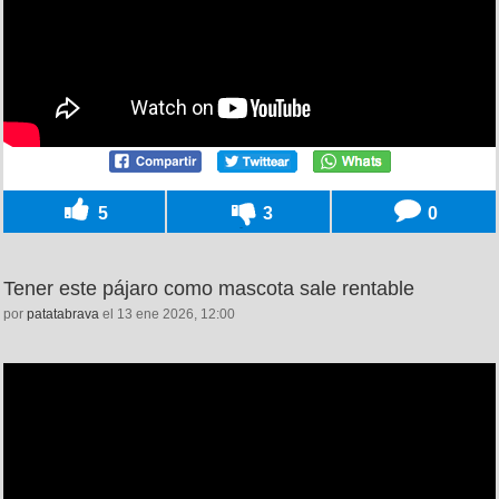
5
3
0
Tener este pájaro como mascota sale rentable
por
patatabrava
el 13 ene 2026, 12:00