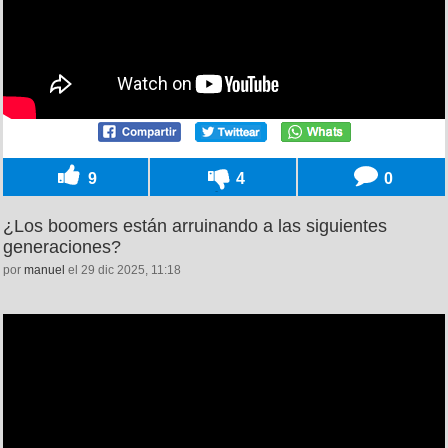
9
4
0
¿Los boomers están arruinando a las siguientes
generaciones?
por
manuel
el 29 dic 2025, 11:18