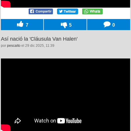
7
5
0
Así nació la 'Cláusula Van Halen'
por
pescaito
el 29 dic 2025, 11:39