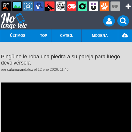
ÚLTIMOS
TOP
CATEG.
MODERA
Pingüino le roba una piedra a su pareja para luego
devolvérsela
por
calamarandaluz
el 12 ene 2026, 11:46