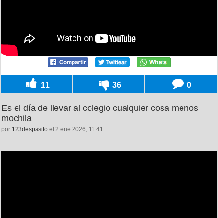
11
36
0
Es el día de llevar al colegio cualquier cosa menos
mochila
por
123despasito
el 2 ene 2026, 11:41