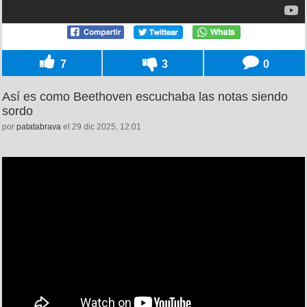
7
3
0
Así es como Beethoven escuchaba las notas siendo
sordo
por
patatabrava
el 29 dic 2025, 12:01