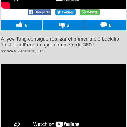
6
3
0
Aliyev Tofig consigue realizar el primer triple backflip
‘full-full-full’ con un giro completo de 360º
por
rere
el 2 ene 2026, 10:47