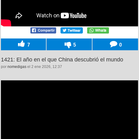
7
5
0
1421: El año en el que China descubrió el mundo
por
nomedigas
el 2 ene 2026, 12:37