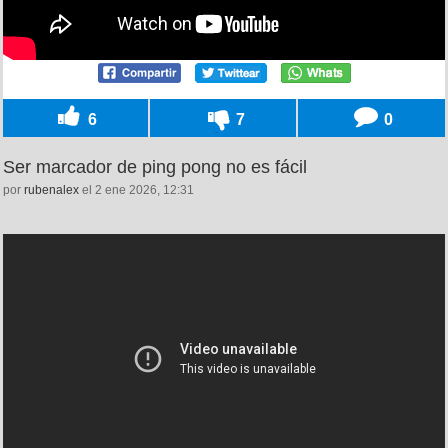
6
7
0
Ser marcador de ping pong no es fácil
por
rubenalex
el 2 ene 2026, 12:31