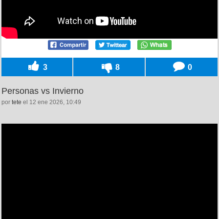
3
8
0
Personas vs Invierno
por
tete
el 12 ene 2026, 10:49