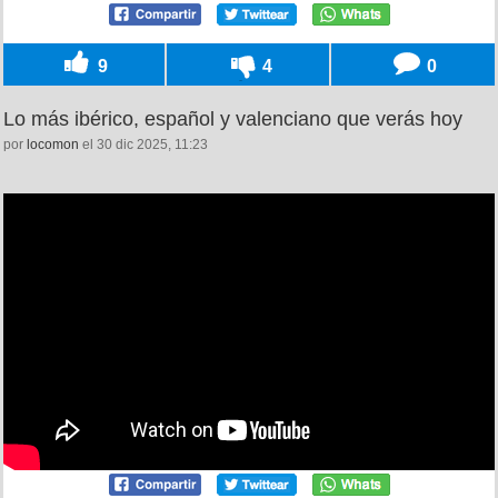
9
4
0
Lo más ibérico, español y valenciano que verás hoy
por
locomon
el 30 dic 2025, 11:23