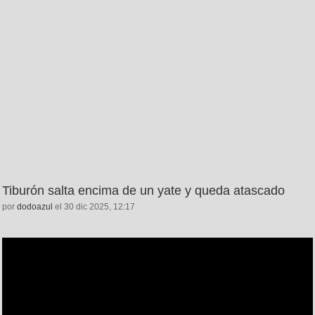
Tiburón salta encima de un yate y queda atascado
por
dodoazul
el 30 dic 2025, 12:17