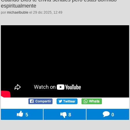
espiritualmente
por
michaelbuble
el 29 dic 2025, 12:49
5
8
0