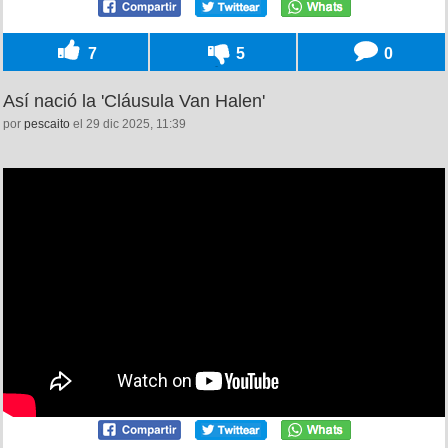
7
5
0
Así nació la 'Cláusula Van Halen'
por
pescaito
el 29 dic 2025, 11:39