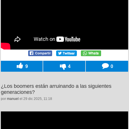
9
4
0
¿Los boomers están arruinando a las siguientes
generaciones?
por
manuel
el 29 dic 2025, 11:18