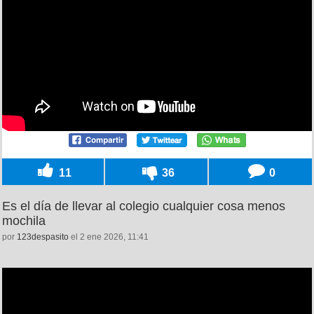
11
36
0
Es el día de llevar al colegio cualquier cosa menos
mochila
por
123despasito
el 2 ene 2026, 11:41