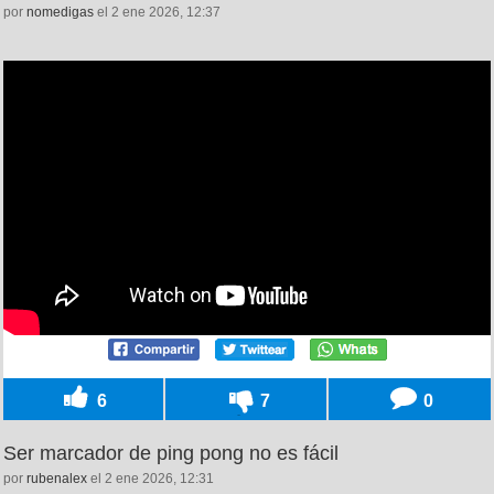
por
nomedigas
el 2 ene 2026, 12:37
6
7
0
Ser marcador de ping pong no es fácil
por
rubenalex
el 2 ene 2026, 12:31