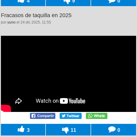
4
9
0
Fracasos de taquilla en 2025
por
yuno
el 24 dic 2025, 11:55
3
11
0