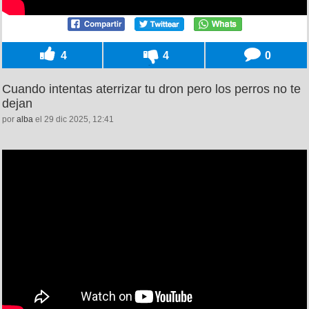
4
4
0
Cuando intentas aterrizar tu dron pero los perros no te
dejan
por
alba
el 29 dic 2025, 12:41