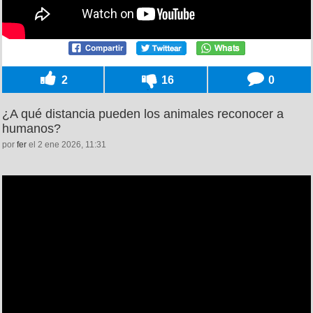
2
16
0
¿A qué distancia pueden los animales reconocer a
humanos?
por
fer
el 2 ene 2026, 11:31