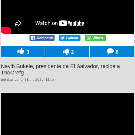
3
2
0
Nayib Bukele, presidente de El Salvador, recibe a
TheGrefg
por
manuel
el 31 dic 2025, 11:53