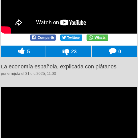
5
23
0
La economía española, explicada con plátanos
por
errejota
el 31 dic 2025, 11:03