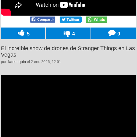
5
4
0
El increíble show de drones de Stranger Things en Las
Vegas
por
flamenquin
el 2 ene 2026, 12:01