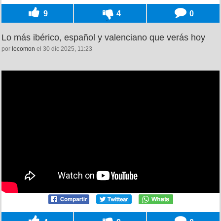
9
4
0
Lo más ibérico, español y valenciano que verás hoy
por
locomon
el 30 dic 2025, 11:23