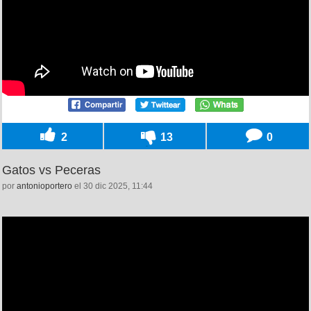
2
13
0
Gatos vs Peceras
por
antonioportero
el 30 dic 2025, 11:44