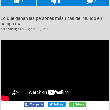
1
9
0
Lo que ganan las personas más ricas del mundo en
tiempo real
por
nomedigas
el 3 ago 2025, 12:00