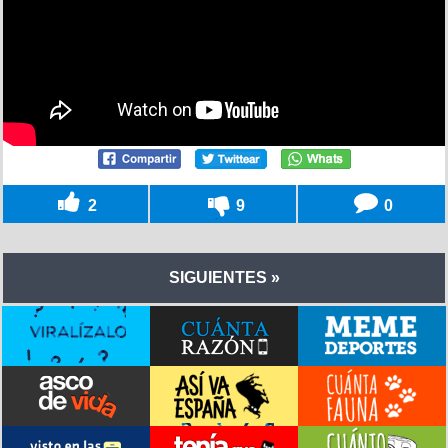
2
9
0
SIGUIENTES »