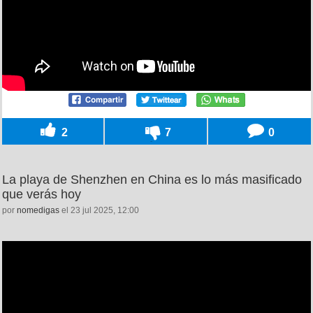
2
7
0
La playa de Shenzhen en China es lo más masificado
que verás hoy
por
nomedigas
el 23 jul 2025, 12:00