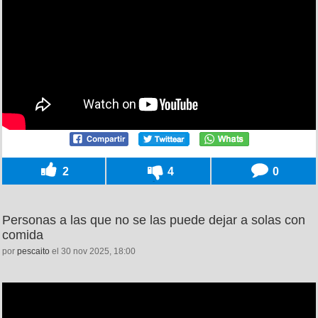
2
4
0
Personas a las que no se las puede dejar a solas con
comida
por
pescaito
el 30 nov 2025, 18:00