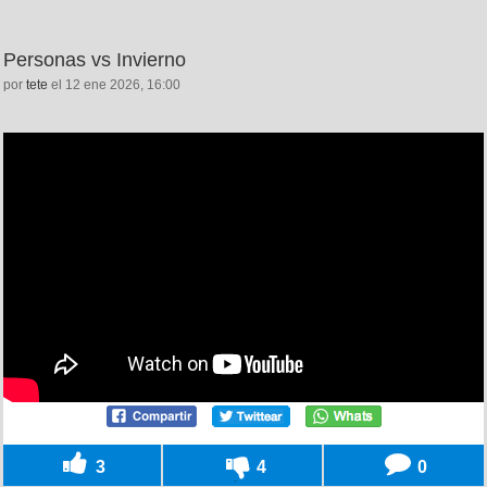
Personas vs Invierno
por
tete
el 12 ene 2026, 16:00
3
4
0