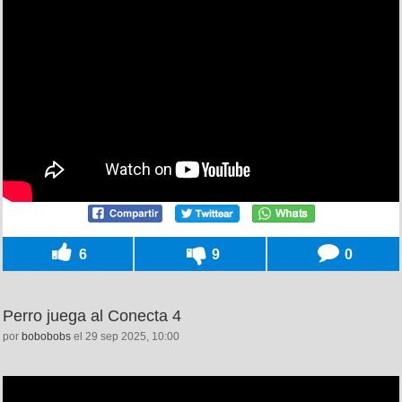
6
9
0
Perro juega al Conecta 4
por
bobobobs
el 29 sep 2025, 10:00