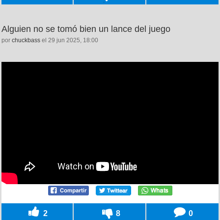
Alguien no se tomó bien un lance del juego
por
chuckbass
el 29 jun 2025, 18:00
2
8
0