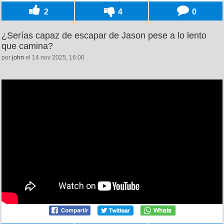
2
4
0
¿Serías capaz de escapar de Jason pese a lo lento
que camina?
por
john
el 14 nov 2025, 16:00