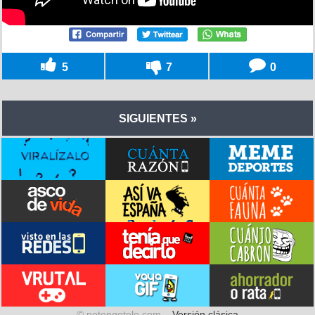
5
7
0
SIGUIENTES »
© notengotele.com –
Versión clásica