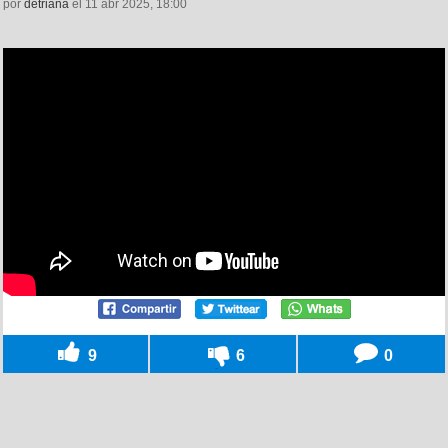
por
detriana
el 11 abr 2025, 18:00
9
6
0