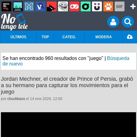
ÚLTIMOS
TOP
CATEG.
MODERA
Se han encontrado 960 resultados con "juego" |
Búsqueda
de nuevo
Jordan Mechner, el creador de Prince of Persia, grabó
a su hermano para capturar los movimientos para el
juego
por
chuckbass
el 14 ene 2026, 12:00