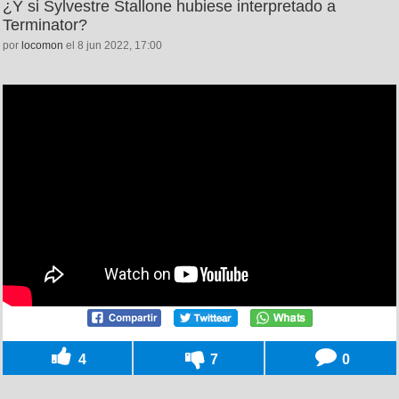
¿Y si Sylvestre Stallone hubiese interpretado a
Terminator?
por
locomon
el 8 jun 2022, 17:00
4
7
0