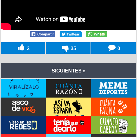
3
35
0
SIGUIENTES »