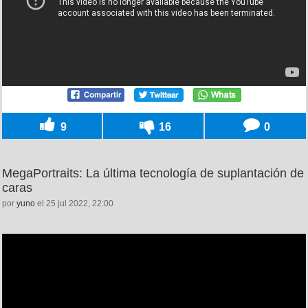
9
16
0
MegaPortraits: La última tecnología de suplantación de
caras
por
yuno
el 25 jul 2022, 22:00