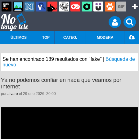
ÚLTIMOS
TOP
CATEG.
MODERA
Se han encontrado 139 resultados con "fake" |
Búsqueda de
nuevo
Ya no podemos confiar en nada que veamos por
Internet
por
alvaro
el 29 ene 2026, 20:00