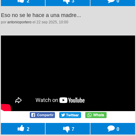
2
3
0
Eso no se le hace a una madre...
por
antonioportero
el 22 sep 2025, 10:00
2
7
0