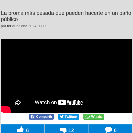
La broma más pesada que pueden hacerte en un baño
público
por
fer
el 23 ene 2024, 17:00
6
12
0