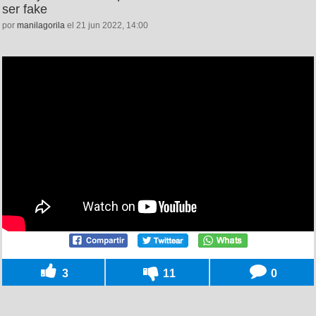
ser fake
por
manilagorila
el 21 jun 2022, 14:00
3
11
0