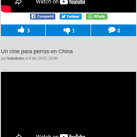
3
1
0
Un cine para perros en China
por
bobobobs
el 8 dic 2025, 16:00