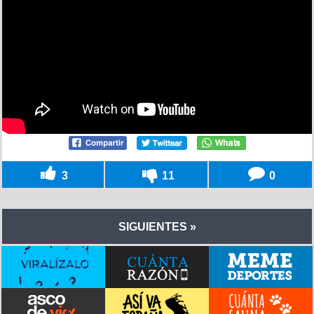
3
11
0
SIGUIENTES »