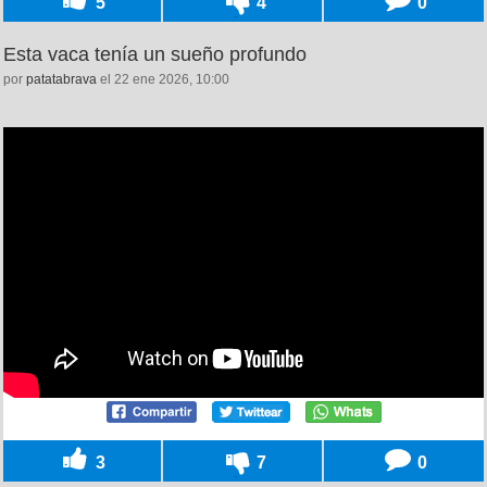
5
4
0
Esta vaca tenía un sueño profundo
por
patatabrava
el 22 ene 2026, 10:00
3
7
0