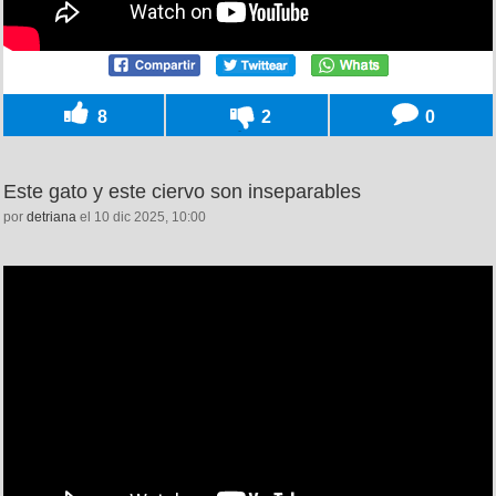
8
2
0
Este gato y este ciervo son inseparables
por
detriana
el 10 dic 2025, 10:00