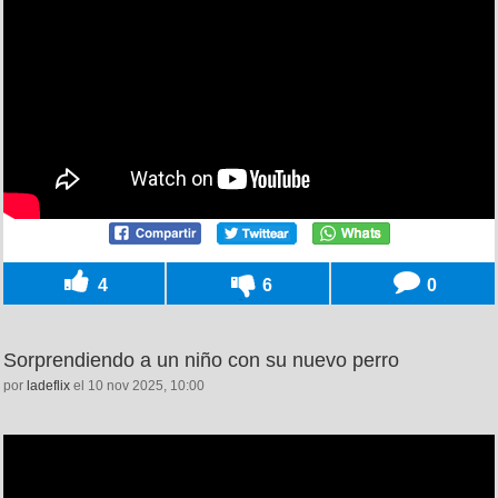
4
6
0
Sorprendiendo a un niño con su nuevo perro
por
ladeflix
el 10 nov 2025, 10:00