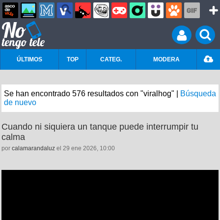
ÚLTIMOS
TOP
CATEG.
MODERA
Se han encontrado 576 resultados con "viralhog" |
Búsqueda
de nuevo
Cuando ni siquiera un tanque puede interrumpir tu
calma
por
calamarandaluz
el 29 ene 2026, 10:00