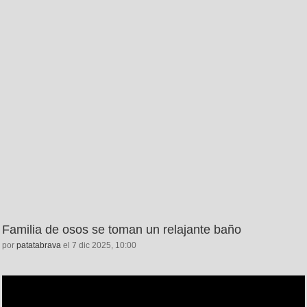
Familia de osos se toman un relajante baño
por
patatabrava
el 7 dic 2025, 10:00