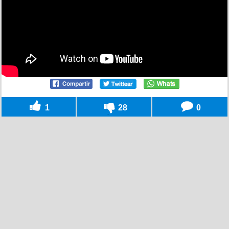
1
28
0