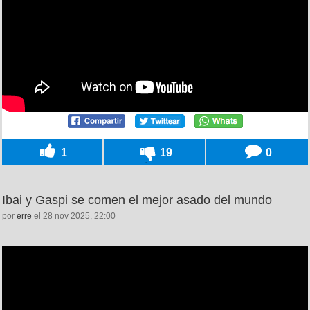
1
19
0
Ibai y Gaspi se comen el mejor asado del mundo
por
erre
el 28 nov 2025, 22:00