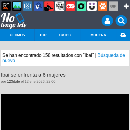
ÚLTIMOS
TOP
CATEG.
MODERA
Se han encontrado 158 resultados con "ibai" |
Búsqueda de
nuevo
Ibai se enfrenta a 6 mujeres
por
123dale
el 12 ene 2026, 22:00