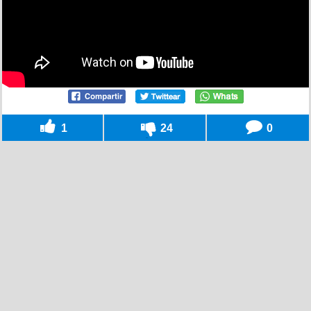
1
24
0