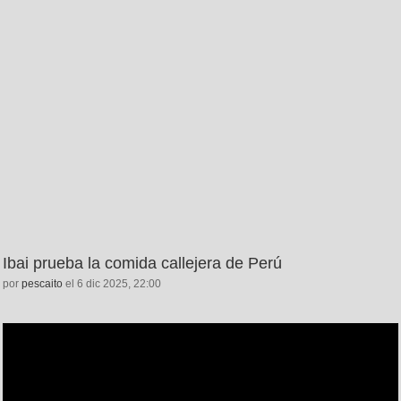
Ibai prueba la comida callejera de Perú
por
pescaito
el 6 dic 2025, 22:00