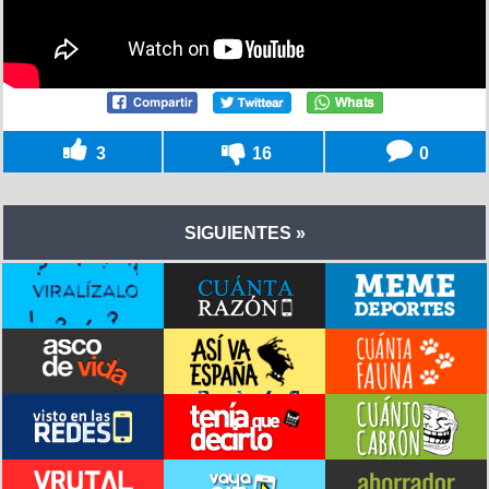
3
16
0
SIGUIENTES »