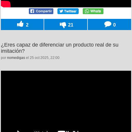
2
21
0
¿Eres capaz de diferenciar un producto real de su
imitación?
por
nomedigas
el 25 oct 2025, 22:00