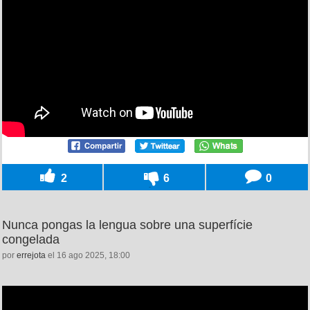
2
6
0
Nunca pongas la lengua sobre una superfície
congelada
por
errejota
el 16 ago 2025, 18:00