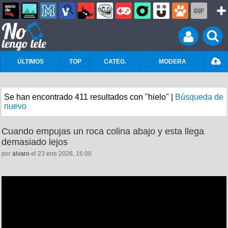
ÚLTIMOS
TOP
CATEG.
MODERA
Se han encontrado 411 resultados con "hielo" |
Búsqueda de
nuevo
Cuando empujas un roca colina abajo y esta llega
demasiado lejos
por
alvaro
el 23 ene 2026, 16:00