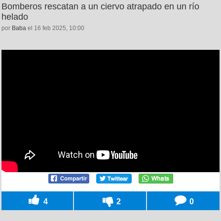
Bomberos rescatan a un ciervo atrapado en un río
helado
por
Baba
el 16 feb 2025, 10:00
4
2
0