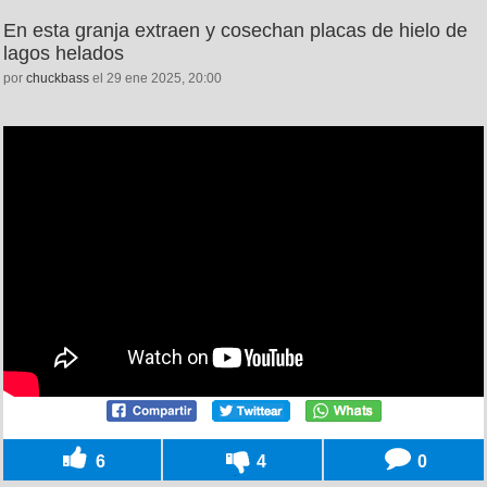
En esta granja extraen y cosechan placas de hielo de
lagos helados
por
chuckbass
el 29 ene 2025, 20:00
6
4
0