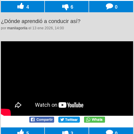
4
6
0
¿Dónde aprendió a conducir así?
por
manilagorila
el 13 ene 2026, 14:00
5
3
0