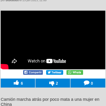
por
bobobobs
el 23 jun 2025, 12:00
6
2
0
Camión marcha atrás por poco mata a una mujer en
China