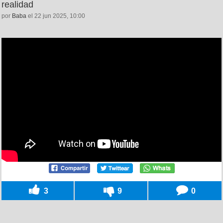
realidad
por
Baba
el 22 jun 2025, 10:00
3
9
0