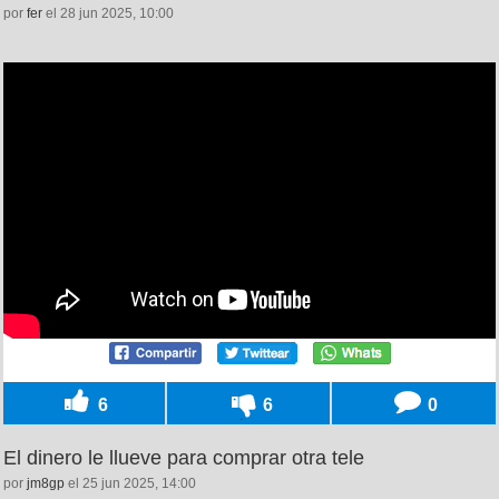
por
fer
el 28 jun 2025, 10:00
6
6
0
El dinero le llueve para comprar otra tele
por
jm8gp
el 25 jun 2025, 14:00