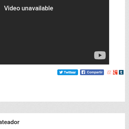
Compartir
Compart
Comp
en
en
en
meneame
Google
tumb
ateador