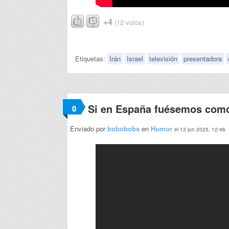
+4
(12 votos)
Etiquetas:
Irán
Israel
televisión
presentadora
Si en España fuésemos como 
0
Enviado por
bobobobs
en
Humor
el 13 jun 2025, 12:46