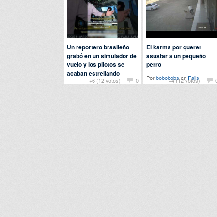
Un reportero brasileño
El karma por querer
grabó en un simulador de
asustar a un pequeño
vuelo y los pilotos se
perro
acaban estrellando
Por
bobobobs
en
Fails
+6 (12 votos)
0
+4 (12 votos)
Por
chuckbass
en
Fails