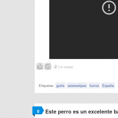
-2
(14 votos)
Etiquetas:
guiris
estereotipos
humor
España
Este perro es un excelente b
0