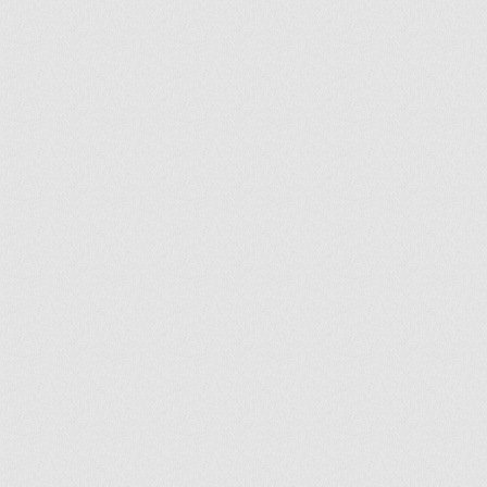
ir
artir
+
lr