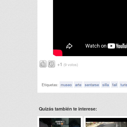
+1
(9 votos)
Etiquetas:
museo
arte
sentarse
silla
fail
turi
Quizás también te interese: