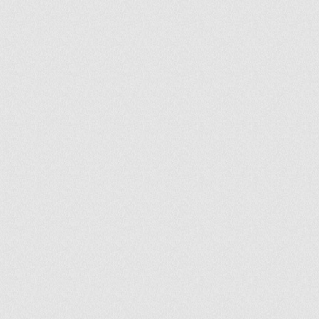
ir
artir
+
lr