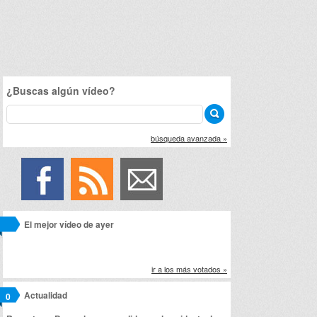
¿Buscas algún vídeo?
búsqueda avanzada »
El mejor vídeo de ayer
ir a los más votados »
Actualidad
0