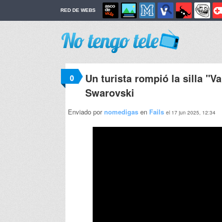
RED DE WEBS
Un turista rompió la silla "V
0
Swarovski
Enviado por
nomedigas
en
Fails
el 17 jun 2025, 12:34