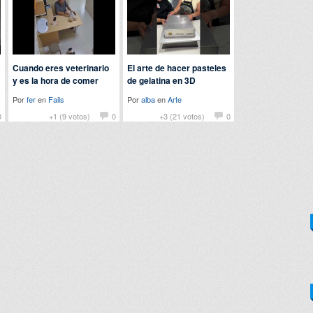
Cuando eres veterinario
El arte de hacer pasteles
y es la hora de comer
de gelatina en 3D
Por
fer
en
Fails
Por
alba
en
Arte
0
+1 (9 votos)
0
+3 (21 votos)
0