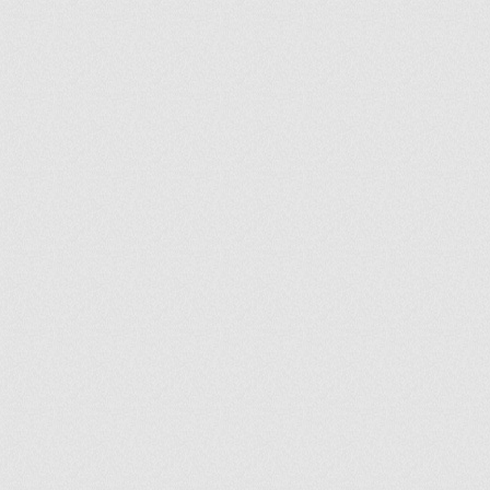
ir
artir
+
lr