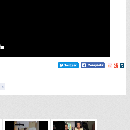
Compartir
Compart
Comp
en
en
en
meneame
Google
tumb
sta