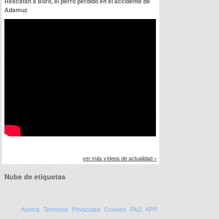
Rescatan a Boro, el perro perdido en el accidente de
Adamuz
ver más vídeos de actualidad »
Nube de etiquetas
Acerca
Términos
Privacidad
Cookies
FAQ
APP