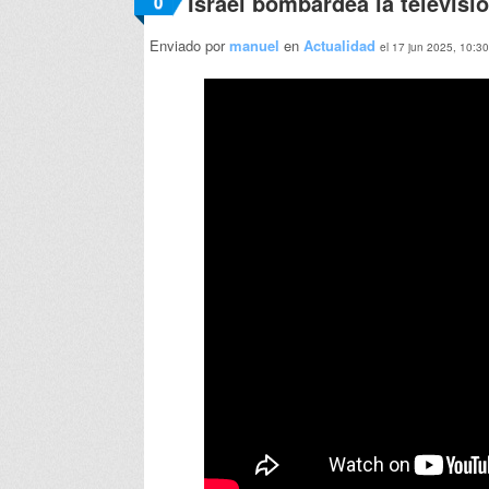
Israel bombardea la televisió
0
Enviado por
manuel
en
Actualidad
el 17 jun 2025, 10:30