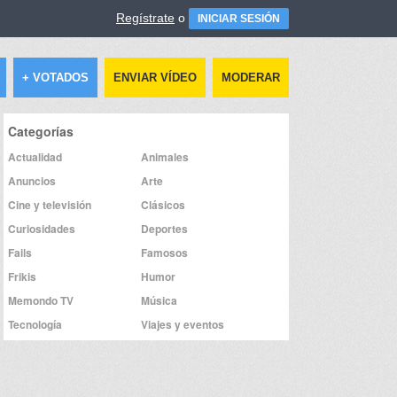
Regístrate
o
INICIAR SESIÓN
+ VOTADOS
ENVIAR VÍDEO
MODERAR
Categorías
Actualidad
Animales
Anuncios
Arte
Cine y televisión
Clásicos
Curiosidades
Deportes
Fails
Famosos
Frikis
Humor
Memondo TV
Música
Tecnología
Viajes y eventos