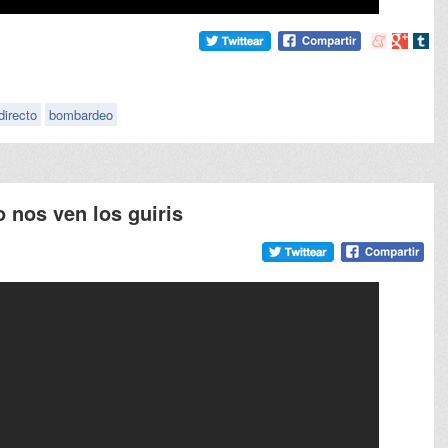
Compartir
Compart
Comp
en
en
en
meneame
Google
tumb
directo
bombardeo
nos ven los guiris